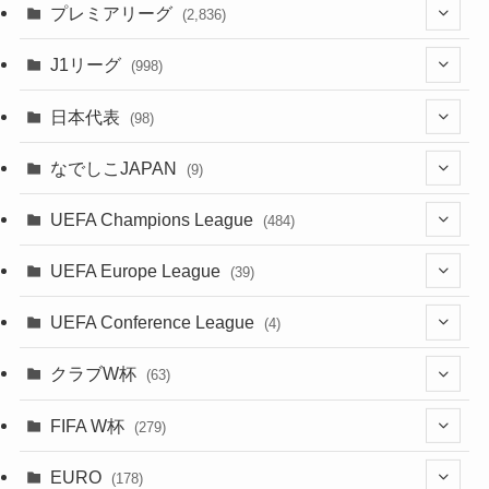
(61)
(114)
(43)
プレミアリーグ
(2,836)
(55)
(62)
(100)
(20)
(108)
(20)
J1リーグ
(998)
(49)
(56)
(85)
(51)
(20)
(113)
(20)
(518)
(85)
日本代表
(98)
(44)
(47)
(76)
(54)
(51)
(104)
(37)
(523)
(179)
(20)
(7)
なでしこJAPAN
(9)
(38)
(39)
(63)
(52)
(53)
(89)
(38)
(38)
(524)
(191)
(42)
(20)
(15)
(4)
UEFA Champions League
(484)
(34)
(38)
(32)
(45)
(45)
(93)
(35)
(39)
(520)
(38)
(161)
(39)
(38)
(45)
(19)
(5)
(116)
UEFA Europe League
(39)
(28)
(29)
(47)
(47)
(38)
(71)
(33)
(38)
(381)
(521)
(38)
(167)
(34)
(39)
(99)
(10)
(66)
(2)
UEFA Conference League
(4)
(9)
(40)
(1)
(35)
(41)
(73)
(4)
(39)
(38)
(381)
(115)
(38)
(71)
(35)
(35)
(115)
(31)
(137)
(1)
(1)
クラブW杯
(63)
(9)
(7)
(3)
(35)
(31)
(20)
(8)
(20)
(44)
(38)
(380)
(48)
(38)
(64)
(37)
(36)
(92)
(13)
(75)
(9)
(2)
(63)
FIFA W杯
(279)
(15)
(7)
(34)
(12)
(20)
(45)
(28)
(382)
(46)
(38)
(68)
(34)
(34)
(96)
(3)
(53)
(25)
(1)
(159)
EURO
(28)
(178)
(8)
(20)
(38)
(380)
(35)
(15)
(35)
(30)