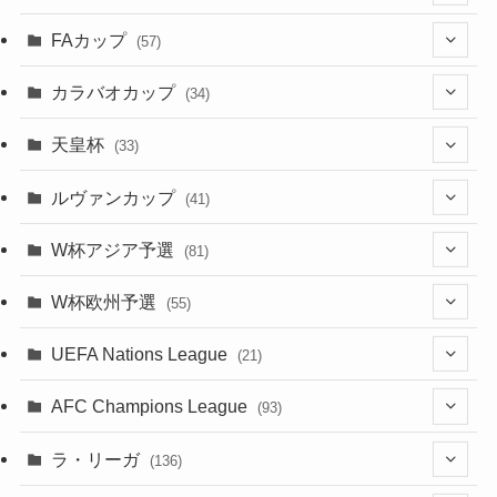
(17)
(1)
(1)
(5)
(12)
(87)
FAカップ
(6)
(8)
(20)
(6)
(57)
(14)
(33)
(17)
(1)
(115)
(103)
(91)
(4)
(20)
(18)
カラバオカップ
(34)
(2)
(48)
(64)
(2)
(51)
(7)
(12)
天皇杯
(33)
(1)
(7)
(1)
(24)
(1)
(10)
(11)
(5)
ルヴァンカップ
(41)
(12)
(8)
(10)
(12)
(6)
(4)
(12)
W杯アジア予選
(81)
(32)
(4)
(3)
(5)
(11)
(8)
(32)
W杯欧州予選
(55)
(5)
(50)
(4)
(3)
(11)
(27)
(49)
(10)
UEFA Nations League
(21)
(24)
(2)
(8)
(4)
(6)
(5)
(32)
(45)
(4)
AFC Champions League
(93)
(2)
(4)
(4)
(10)
(30)
(17)
(2)
ラ・リーガ
(136)
(2)
(7)
(17)
(10)