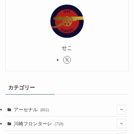
せこ
カテゴリー
アーセナル
(661)
(123)
川崎フロンターレ
(718)