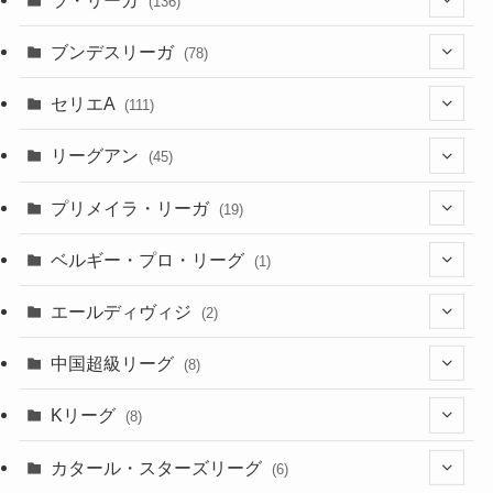
(136)
(2)
(7)
(17)
(10)
(52)
(23)
ブンデスリーガ
(78)
(5)
(23)
(12)
(16)
セリエA
(111)
(12)
(76)
(38)
(9)
リーグアン
(45)
(6)
(20)
(16)
(6)
(5)
プリメイラ・リーガ
(19)
(1)
(8)
(46)
(15)
(6)
ベルギー・プロ・リーグ
(1)
(3)
(48)
(19)
(1)
(1)
エールディヴィジ
(2)
(2)
(1)
(6)
(4)
(2)
中国超級リーグ
(8)
(1)
(8)
(2)
Kリーグ
(8)
(3)
(8)
カタール・スターズリーグ
(6)