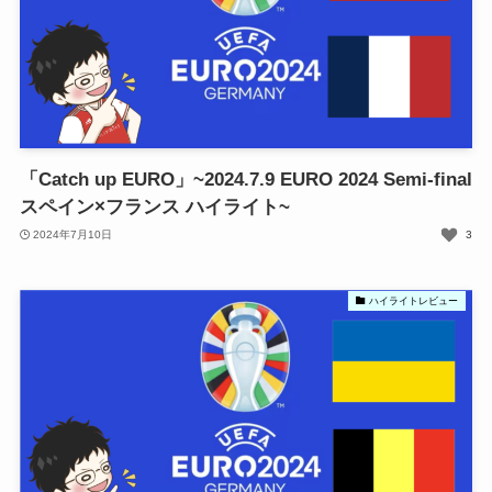
「Catch up EURO」~2024.7.9 EURO 2024 Semi-final
スペイン×フランス ハイライト~
2024年7月10日
3
ハイライトレビュー