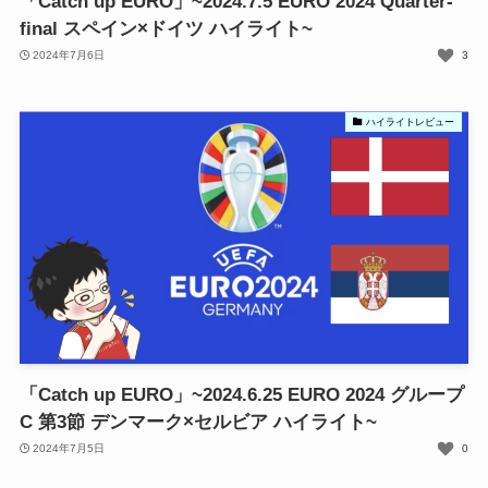
「Catch up EURO」~2024.7.5 EURO 2024 Quarter-
final スペイン×ドイツ ハイライト~
2024年7月6日
3
ハイライトレビュー
「Catch up EURO」~2024.6.25 EURO 2024 グループ
C 第3節 デンマーク×セルビア ハイライト~
2024年7月5日
0