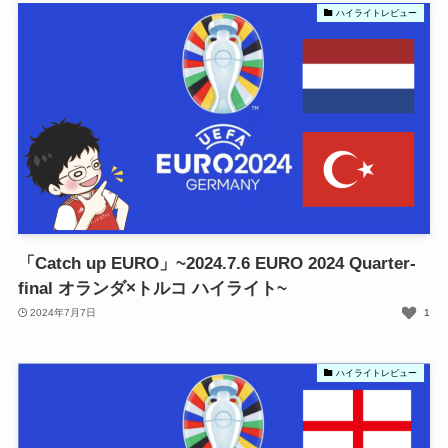
ハイライトレビュー
「Catch up EURO」~2024.7.6 EURO 2024 Quarter-
final オランダ×トルコ ハイライト~
2024年7月7日
1
ハイライトレビュー