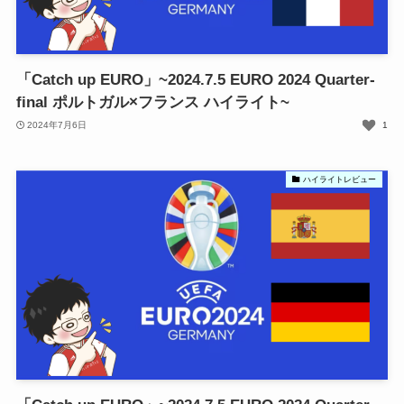
「Catch up EURO」~2024.7.5 EURO 2024 Quarter-
final ポルトガル×フランス ハイライト~
2024年7月6日
1
ハイライトレビュー