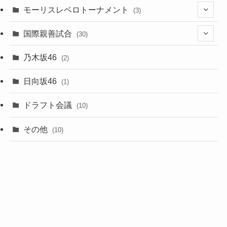
(2)
(8)
モーリスレベロトーナメント
(3)
(8)
(5)
(3)
国際親善試合
(30)
(5)
乃木坂46
(2)
(6)
日向坂46
(1)
(1)
ドラフト会議
(10)
(8)
その他
(10)
(7)
(3)