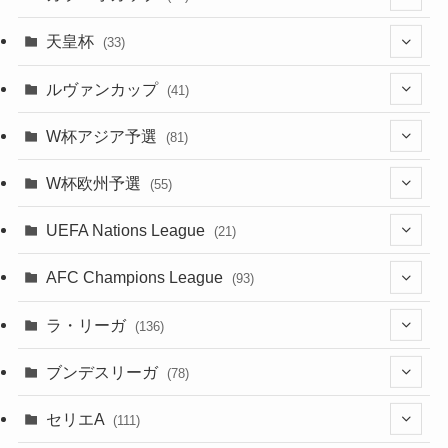
(2)
(48)
(64)
(2)
(51)
(7)
(12)
天皇杯
(33)
(1)
(7)
(1)
(24)
(1)
(10)
(11)
(5)
ルヴァンカップ
(41)
(12)
(8)
(10)
(12)
(6)
(4)
(12)
W杯アジア予選
(81)
(32)
(4)
(3)
(5)
(11)
(8)
(32)
W杯欧州予選
(55)
(5)
(50)
(4)
(3)
(11)
(27)
(49)
(10)
UEFA Nations League
(21)
(24)
(2)
(8)
(4)
(6)
(5)
(32)
(45)
(4)
AFC Champions League
(93)
(2)
(4)
(4)
(10)
(30)
(17)
(2)
ラ・リーガ
(136)
(2)
(7)
(17)
(10)
(52)
(23)
ブンデスリーガ
(78)
(5)
(23)
(12)
(16)
セリエA
(111)