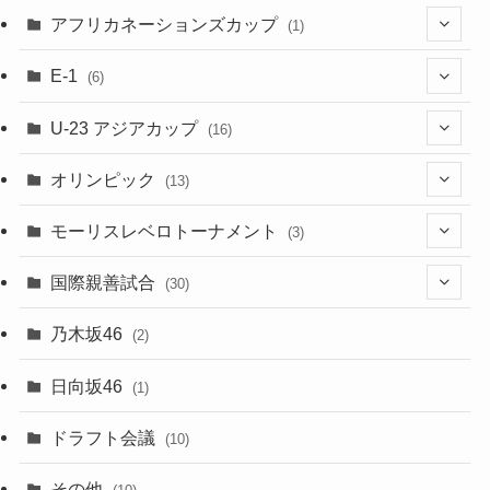
(48)
(32)
(5)
アフリカネーションズカップ
(1)
(2)
(16)
(2)
(1)
(1)
E-1
(6)
(28)
(4)
U-23 アジアカップ
(16)
(7)
(2)
(6)
オリンピック
(13)
(11)
(2)
(8)
モーリスレベロトーナメント
(3)
(8)
(5)
(3)
国際親善試合
(30)
(5)
乃木坂46
(2)
(6)
日向坂46
(1)
(1)
ドラフト会議
(10)
(8)
その他