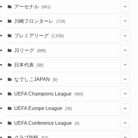
アーセナル
(661)
(123)
川崎フロンターレ
(719)
(61)
(114)
(1)
プレミアリーグ
(2,836)
(55)
(62)
(100)
(1)
(43)
(20)
J1リーグ
(999)
(49)
(56)
(85)
(20)
(108)
(20)
(518)
(1)
日本代表
(98)
(44)
(47)
(76)
(51)
(20)
(113)
(37)
(523)
(1)
(85)
(7)
なでしこJAPAN
(9)
(38)
(39)
(63)
(54)
(51)
(104)
(38)
(38)
(524)
(179)
(20)
(15)
(4)
UEFA Champions League
(484)
(34)
(38)
(32)
(52)
(53)
(89)
(35)
(39)
(520)
(38)
(191)
(42)
(20)
(19)
(5)
(116)
UEFA Europe League
(39)
(28)
(29)
(47)
(45)
(45)
(93)
(33)
(38)
(381)
(521)
(38)
(161)
(39)
(38)
(45)
(10)
(66)
(2)
UEFA Conference League
(4)
(9)
(40)
(1)
(47)
(38)
(71)
(4)
(39)
(38)
(381)
(115)
(38)
(167)
(34)
(39)
(99)
(31)
(137)
(1)
(1)
クラブW杯
(63)