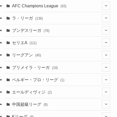
(8)
(4)
(6)
(5)
(32)
(45)
(4)
AFC Champions League
(93)
(2)
(4)
(4)
(10)
(30)
(17)
(2)
ラ・リーガ
(136)
(2)
(7)
(17)
(10)
(52)
(23)
ブンデスリーガ
(78)
(5)
(23)
(12)
(16)
セリエA
(111)
(12)
(76)
(38)
(9)
リーグアン
(45)
(6)
(20)
(16)
(6)
(5)
プリメイラ・リーガ
(19)
(1)
(8)
(46)
(15)
(6)
ベルギー・プロ・リーグ
(1)
(3)
(48)
(19)
(1)
(1)
エールディヴィジ
(2)
(2)
(1)
(6)
(4)
(2)
中国超級リーグ
(8)
(1)
(8)
(2)
Kリーグ
(8)