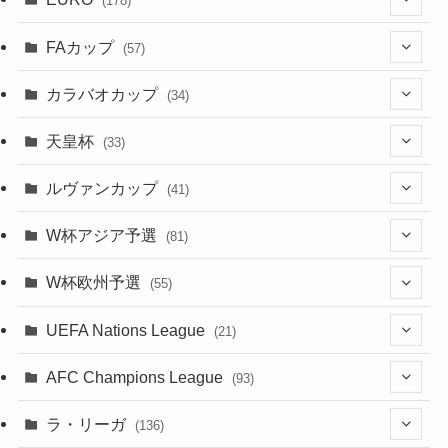
(28)
(178)
(8)
(20)
(38)
(380)
(35)
(15)
(35)
(30)
(17)
(1)
(1)
(5)
(12)
(87)
FAカップ
(6)
(8)
(20)
(6)
(57)
(14)
(33)
(17)
(1)
(115)
(103)
(91)
(4)
(20)
(18)
カラバオカップ
(34)
(2)
(48)
(64)
(2)
(51)
(7)
(12)
天皇杯
(33)
(1)
(7)
(1)
(24)
(1)
(10)
(11)
(5)
ルヴァンカップ
(41)
(12)
(8)
(10)
(12)
(6)
(4)
(12)
W杯アジア予選
(81)
(32)
(4)
(3)
(5)
(11)
(8)
(32)
W杯欧州予選
(55)
(5)
(50)
(4)
(3)
(11)
(27)
(49)
(10)
UEFA Nations League
(21)
(24)
(2)
(8)
(4)
(6)
(5)
(32)
(45)
(4)
AFC Champions League
(93)
(2)
(4)
(4)
(10)
(30)
(17)
(2)
ラ・リーガ
(136)
(2)