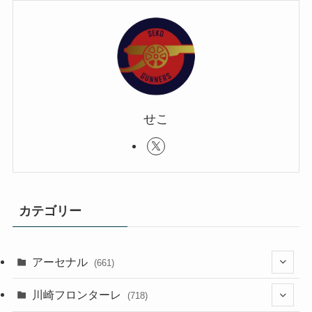
せこ
カテゴリー
アーセナル
(661)
(123)
川崎フロンターレ
(718)