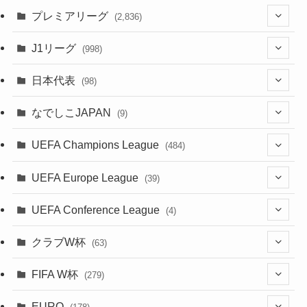
(61)
(114)
(43)
プレミアリーグ
(2,836)
(55)
(62)
(100)
(20)
(108)
(20)
J1リーグ
(998)
(49)
(56)
(85)
(51)
(20)
(113)
(20)
(518)
(85)
日本代表
(98)
(44)
(47)
(76)
(54)
(51)
(104)
(37)
(523)
(179)
(20)
(7)
なでしこJAPAN
(9)
(38)
(39)
(63)
(52)
(53)
(89)
(38)
(38)
(524)
(191)
(42)
(20)
(15)
(4)
UEFA Champions League
(484)
(34)
(38)
(32)
(45)
(45)
(93)
(35)
(39)
(520)
(38)
(161)
(39)
(38)
(45)
(19)
(5)
(116)
UEFA Europe League
(39)
(28)
(29)
(47)
(47)
(38)
(71)
(33)
(38)
(381)
(521)
(38)
(167)
(34)
(39)
(99)
(10)
(66)
(2)
UEFA Conference League
(4)
(9)
(40)
(1)
(35)
(41)
(73)
(4)
(39)
(38)
(381)
(115)
(38)
(71)
(35)
(35)
(115)
(31)
(137)
(1)
(1)
クラブW杯
(63)
(9)
(7)
(3)
(35)
(31)
(20)
(8)
(20)
(44)
(38)
(380)
(48)
(38)
(64)
(37)
(36)
(92)
(13)
(75)
(9)
(2)
(63)
FIFA W杯
(279)
(15)
(7)
(34)
(12)
(20)
(45)
(28)
(382)
(46)
(38)
(68)
(34)
(34)
(96)
(3)
(53)
(25)
(1)
(159)
EURO