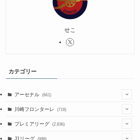
せこ
カテゴリー
アーセナル
(661)
(123)
川崎フロンターレ
(718)
(61)
(114)
(43)
プレミアリーグ
(2,836)
(55)
(62)
(100)
(20)
(108)
(20)
J1リーグ
(998)