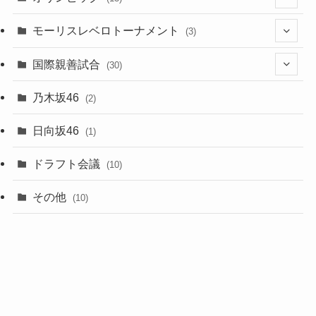
(11)
(2)
(8)
モーリスレベロトーナメント
(3)
(8)
(5)
(3)
国際親善試合
(30)
(5)
乃木坂46
(2)
(6)
日向坂46
(1)
(1)
ドラフト会議
(10)
(8)
その他
(10)
(7)
(3)