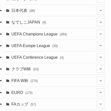
(49)
(56)
(85)
(51)
(20)
(113)
(20)
(518)
(85)
日本代表
(98)
(44)
(47)
(76)
(54)
(51)
(104)
(37)
(523)
(179)
(20)
(7)
なでしこJAPAN
(9)
(38)
(39)
(63)
(52)
(53)
(89)
(38)
(38)
(524)
(191)
(42)
(20)
(15)
(4)
UEFA Champions League
(484)
(34)
(38)
(32)
(45)
(45)
(93)
(35)
(39)
(520)
(38)
(161)
(39)
(38)
(45)
(19)
(5)
(116)
UEFA Europe League
(39)
(28)
(29)
(47)
(47)
(38)
(71)
(33)
(38)
(381)
(521)
(38)
(167)
(34)
(39)
(99)
(10)
(66)
(2)
UEFA Conference League
(4)
(9)
(40)
(1)
(35)
(41)
(73)
(4)
(39)
(38)
(381)
(115)
(38)
(71)
(35)
(35)
(115)
(31)
(137)
(1)
(1)
クラブW杯
(63)
(9)
(7)
(3)
(35)
(31)
(20)
(8)
(20)
(44)
(38)
(380)
(48)
(38)
(64)
(37)
(36)
(92)
(13)
(75)
(9)
(2)
(63)
FIFA W杯
(279)
(15)
(7)
(34)
(12)
(20)
(45)
(28)
(382)
(46)
(38)
(68)
(34)
(34)
(96)
(3)
(53)
(25)
(1)
(159)
EURO
(28)
(178)
(8)
(20)
(38)
(380)
(35)
(15)
(35)
(30)
(17)
(1)
(1)
(5)
(12)
(87)
FAカップ
(6)
(8)
(20)
(6)
(57)
(14)
(33)
(17)
(1)