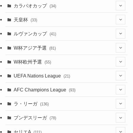
(115)
(103)
(91)
(4)
(20)
(18)
カラバオカップ
(34)
(2)
(48)
(64)
(2)
(51)
(7)
(12)
天皇杯
(33)
(1)
(7)
(1)
(24)
(1)
(10)
(11)
(5)
ルヴァンカップ
(41)
(12)
(8)
(10)
(12)
(6)
(4)
(12)
W杯アジア予選
(81)
(32)
(4)
(3)
(5)
(11)
(8)
(32)
W杯欧州予選
(55)
(5)
(50)
(4)
(3)
(11)
(27)
(49)
(10)
UEFA Nations League
(21)
(24)
(2)
(8)
(4)
(6)
(5)
(32)
(45)
(4)
AFC Champions League
(93)
(2)
(4)
(4)
(10)
(30)
(17)
(2)
ラ・リーガ
(136)
(2)
(7)
(17)
(10)
(52)
(23)
ブンデスリーガ
(78)
(5)
(23)
(12)
(16)
セリエA
(111)