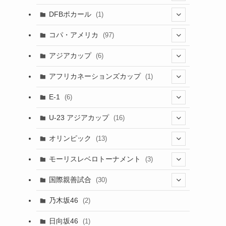
(1)
(3)
DFBポカール
(1)
(1)
(1)
コパ・アメリカ
(97)
(1)
(48)
アジアカップ
(6)
(48)
(32)
(5)
アフリカネーションズカップ
(1)
(2)
(16)
(2)
(1)
(1)
E-1
(6)
(28)
(4)
U-23 アジアカップ
(16)
(7)
(2)
(6)
オリンピック
(13)
(11)
(2)
(8)
モーリスレベロトーナメント
(3)
(8)
(5)
(3)
国際親善試合
(30)
(5)
乃木坂46
(2)
(6)
日向坂46
(1)