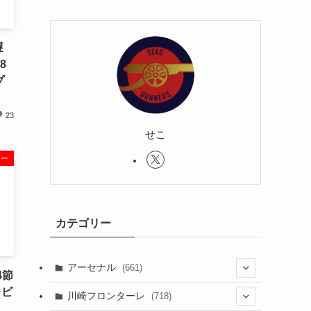
遅
8
プ
23
せこ
ュー
カテゴリー
アーセナル
(661)
4節
レビ
(123)
川崎フロンターレ
(718)