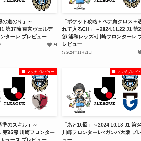
得の道のり」～
「ポケット攻略＋ペナ角クロス＋
30 J1 第37節 東京ヴェルデ
れて入るCH」～2024.11.22 J1 第2
ンターレ プレビュー
節 浦和レッズ×川崎フロンターレ 
レビュー
日
24
2024年11月21日
マッチプレビュー
マッチプレビ
基準のスキル」～
「あと10回」～2024.10.18 J1 第3
1 J1 第35節 川崎フロンター
川崎フロンターレ×ガンバ大阪 プ
トラーズ プレビュー
ュー