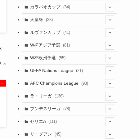
(17)
(1)
(115)
(103)
(91)
(4)
(18)
カラバオカップ
(34)
(20)
(2)
(48)
(64)
(2)
(51)
(7)
(12)
天皇杯
(33)
(1)
(7)
(1)
(24)
(1)
(10)
(11)
(5)
ルヴァンカップ
(41)
(12)
(8)
(10)
」
(12)
(6)
(4)
(12)
W杯アジア予選
(81)
×
(32)
(4)
(3)
(5)
(11)
(8)
W杯欧州予選
(55)
(32)
(5)
(50)
29
(4)
(3)
(11)
(10)
UEFA Nations League
(21)
(27)
(49)
(24)
(2)
(8)
(4)
(45)
(4)
AFC Champions League
(93)
ュー
(6)
(5)
(32)
(2)
(4)
(30)
(17)
(2)
ラ・リーガ
(136)
(4)
(10)
(2)
(10)
(52)
(23)
ブンデスリーガ
(78)
(7)
(17)
(5)
(23)
(12)
(16)
セリエA
(111)
(12)
(76)
(38)
(9)
リーグアン
(45)