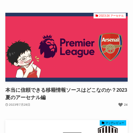
2023-24 アーセナル
本当に信頼できる移籍情報ソースはどこなのか？2023
夏のアーセナル編
2023年7月28日
24
マッチレビュー