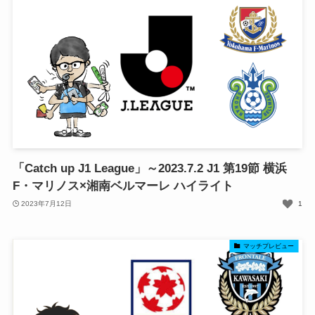
「Catch up J1 League」～2023.7.2 J1 第19節 横浜
F・マリノス×湘南ベルマーレ ハイライト
2023年7月12日
1
マッチプレビュー