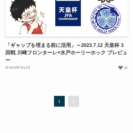
「ギャップを埋まる前に活用」～2023.7.12 天皇杯 3
回戦 川崎フロンターレ×水戸ホーリーホック プレビュ
ー
2023年7月11日
11
1
2