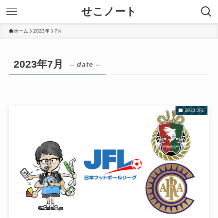
せこノート
ホーム
2023年
7月
2023年7月
– date –
2023 JFL