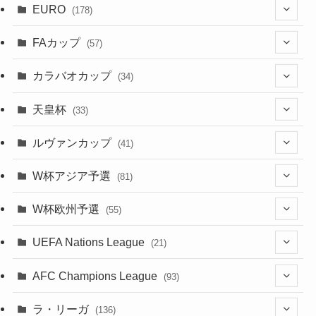
(1)
(159)
EURO
(28)
(178)
(8)
(20)
(38)
(380)
(35)
(15)
(35)
(30)
(17)
(1)
(1)
(5)
(12)
(87)
FAカップ
(6)
(8)
(20)
(6)
(57)
(14)
(33)
(17)
(1)
(115)
(103)
(91)
(4)
(20)
(18)
カラバオカップ
(34)
(2)
(48)
(64)
(2)
(51)
(7)
(12)
天皇杯
(33)
(1)
(7)
(1)
(24)
(1)
(10)
(11)
(5)
ルヴァンカップ
(41)
(12)
(8)
(10)
(12)
(6)
(4)
(12)
W杯アジア予選
(81)
(32)
(4)
(3)
(5)
(11)
(8)
(32)
W杯欧州予選
(55)
(5)
(50)
(4)
(3)
(11)
(27)
(49)
(10)
UEFA Nations League
(21)
(24)
(2)
(8)
(4)
(6)
(5)
(32)
(45)
(4)
AFC Champions League
(93)
(2)
(4)
(4)
(10)
(30)
(17)
(2)
ラ・リーガ
(136)