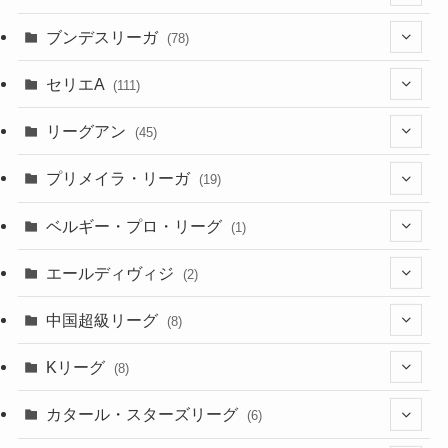
(2)
(7)
(17)
(10)
(52)
(23)
ブンデスリーガ
(78)
(5)
(23)
(12)
(16)
セリエA
(111)
(12)
(76)
(38)
(9)
リーグアン
(45)
(6)
(20)
(16)
(6)
(5)
プリメイラ・リーガ
(19)
(1)
(8)
(46)
(15)
(6)
ベルギー・プロ・リーグ
(1)
(3)
(48)
(19)
(1)
(1)
エールディヴィジ
(2)
(2)
(1)
(6)
(4)
(2)
中国超級リーグ
(8)
(1)
(8)
(2)
Kリーグ
(8)
(3)
(8)
カタール・スターズリーグ
(6)