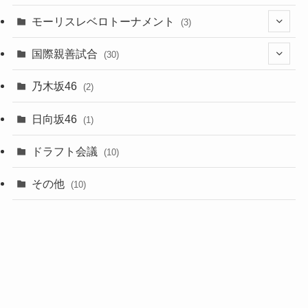
(11)
(2)
(8)
モーリスレベロトーナメント
(3)
(8)
(5)
(3)
国際親善試合
(30)
(5)
乃木坂46
(2)
(6)
日向坂46
(1)
(1)
ドラフト会議
(10)
(8)
その他
(10)
(7)
(3)