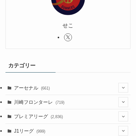
せこ
カテゴリー
アーセナル
(661)
(123)
川崎フロンターレ
(719)
(61)
(114)
(1)
プレミアリーグ
(2,836)
(55)
(62)
(100)
(1)
(43)
(20)
J1リーグ
(999)