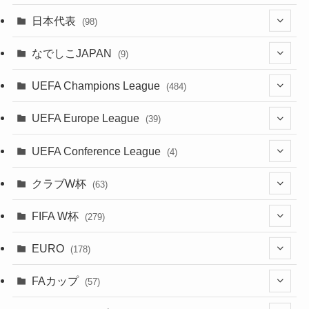
(49)
(56)
(85)
(20)
(108)
(20)
(518)
(1)
日本代表
(98)
(44)
(47)
(76)
(51)
(20)
(113)
(37)
(523)
(1)
(85)
(7)
なでしこJAPAN
(9)
(38)
(39)
(63)
(54)
(51)
(104)
(38)
(38)
(524)
(179)
(20)
(15)
(4)
UEFA Champions League
(484)
(34)
(38)
(32)
(52)
(53)
(89)
(35)
(39)
(520)
(38)
(191)
(42)
(20)
(19)
(5)
(116)
UEFA Europe League
(39)
(28)
(29)
(47)
(45)
(45)
(93)
(33)
(38)
(381)
(521)
(38)
(161)
(39)
(38)
(45)
(10)
(66)
(2)
UEFA Conference League
(4)
(9)
(40)
(1)
(47)
(38)
(71)
(4)
(39)
(38)
(381)
(115)
(38)
(167)
(34)
(39)
(99)
(31)
(137)
(1)
(1)
クラブW杯
(63)
(9)
(7)
(3)
(35)
(41)
(73)
(8)
(20)
(44)
(38)
(380)
(48)
(38)
(71)
(35)
(35)
(115)
(13)
(75)
(9)
(2)
(63)
FIFA W杯
(279)
(35)
(31)
(20)
(12)
(20)
(45)
(28)
(382)
(46)
(38)
(64)
(37)
(36)
(92)
(3)
(53)
(25)
(1)
(159)
EURO
(15)
(7)
(34)
(178)
(8)
(20)
(38)
(380)
(35)
(68)
(34)
(34)
(96)
(17)
(1)
(1)
(5)
(28)
(87)
FAカップ
(6)
(8)
(20)
(6)
(57)
(15)
(35)
(30)
(17)
(1)
(115)
(103)
(12)