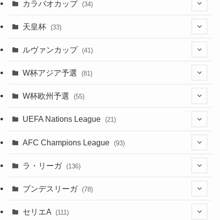
(91)
(4)
(20)
(18)
カラバオカップ
(14)
(33)
(34)
(2)
(48)
(64)
(2)
(51)
(7)
(12)
天皇杯
(33)
(1)
(7)
(1)
(24)
(1)
(10)
(11)
(5)
ルヴァンカップ
(41)
(12)
(8)
(10)
(12)
(6)
(4)
(12)
W杯アジア予選
(81)
(32)
(4)
(3)
(5)
(11)
(8)
(32)
W杯欧州予選
(55)
(5)
(50)
(4)
(3)
(11)
(27)
(49)
(10)
UEFA Nations League
(21)
(24)
(2)
(8)
(4)
(6)
(5)
(32)
(45)
(4)
AFC Champions League
(93)
(2)
(4)
(4)
(10)
(30)
(17)
(2)
ラ・リーガ
(136)
(2)
(7)
(17)
(10)
(52)
(23)
ブンデスリーガ
(78)
(5)
(23)
(12)
(16)
セリエA
(111)