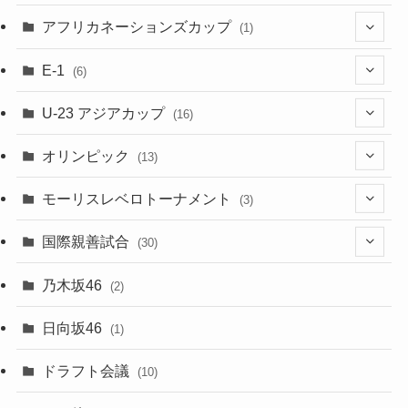
(48)
(32)
(5)
アフリカネーションズカップ
(1)
(2)
(16)
(2)
(1)
(1)
E-1
(6)
(28)
(4)
U-23 アジアカップ
(16)
(7)
(2)
(6)
オリンピック
(13)
(11)
(2)
(8)
モーリスレベロトーナメント
(3)
(8)
(5)
(3)
国際親善試合
(30)
(5)
乃木坂46
(2)
(6)
日向坂46
(1)
(1)
ドラフト会議
(10)
(8)