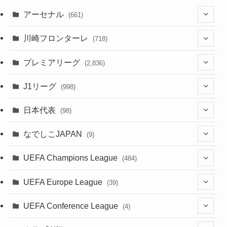
アーセナル
(661)
(123)
川崎フロンターレ
(718)
(61)
(114)
(43)
プレミアリーグ
(2,836)
(55)
(62)
(100)
(20)
(108)
(20)
J1リーグ
(998)
(49)
(56)
(85)
(51)
(20)
(113)
(20)
(518)
(85)
日本代表
(98)
(44)
(47)
(76)
(54)
(51)
(104)
(37)
(523)
(179)
(20)
(7)
なでしこJAPAN
(9)
(38)
(39)
(63)
(52)
(53)
(89)
(38)
(38)
(524)
(191)
(42)
(20)
(15)
(4)
UEFA Champions League
(484)
(34)
(38)
(32)
(45)
(45)
(93)
(35)
(39)
(520)
(38)
(161)
(39)
(38)
(45)
(19)
(5)
(116)
UEFA Europe League
(39)
(28)
(29)
(47)
(47)
(38)
(71)
(33)
(38)
(381)
(521)
(38)
(167)
(34)
(39)
(99)
(10)
(66)
(2)
UEFA Conference League
(4)
(9)
(40)
(1)
(35)
(41)
(73)
(4)
(39)
(38)
(381)
(115)
(38)
(71)
(35)
(35)
(115)
(31)
(137)
(1)