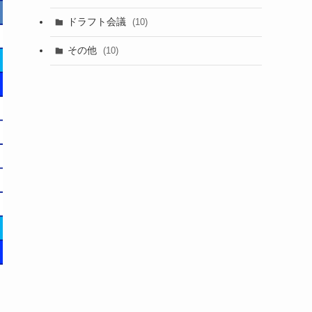
(1)
ドラフト会議
(10)
(8)
その他
(10)
(7)
(3)