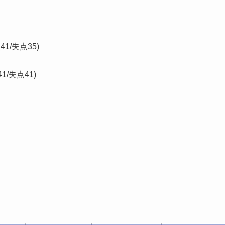
1/失点35)
1/失点41)