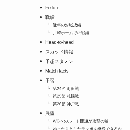
Fixture
戦績
近年の対戦成績
川崎ホームでの戦績
Head-to-head
スカッド情報
予想スタメン
Match facts
予習
第24節 町田戦
第25節 札幌戦
第26節 神戸戦
展望
WGへのルート開通が攻撃の軸
ゆったりとしたテンポを継続できるか