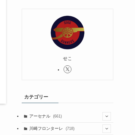
せこ
カテゴリー
アーセナル
(661)
(123)
川崎フロンターレ
(718)