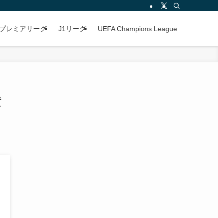
プレミアリーグ
J1リーグ
UEFA Champions League
横