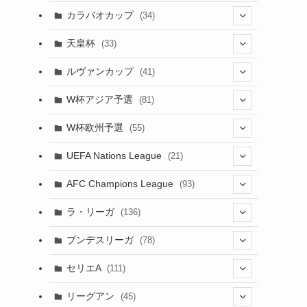
(17)
(1)
(115)
(103)
(91)
(4)
(18)
カラバオカップ
(34)
(20)
(2)
(48)
(64)
(2)
(51)
(7)
(12)
天皇杯
(33)
(1)
(7)
(1)
(24)
(1)
(10)
(11)
(5)
ルヴァンカップ
(41)
(12)
(8)
(10)
(12)
(6)
(4)
(12)
W杯アジア予選
(81)
(32)
(4)
(3)
(5)
(11)
(8)
W杯欧州予選
(55)
(32)
(5)
(50)
(4)
(3)
(11)
(10)
UEFA Nations League
(21)
(27)
(49)
(24)
(2)
(8)
(4)
(45)
(4)
AFC Champions League
(93)
(6)
(5)
(32)
(2)
(4)
(30)
(17)
(2)
ラ・リーガ
(136)
(4)
(10)
(2)
(10)
(52)
(23)
ブンデスリーガ
(78)
(7)
(17)
(5)
(23)
(12)
(16)
セリエA
(111)
(12)
(76)
(38)
(9)
リーグアン
(45)