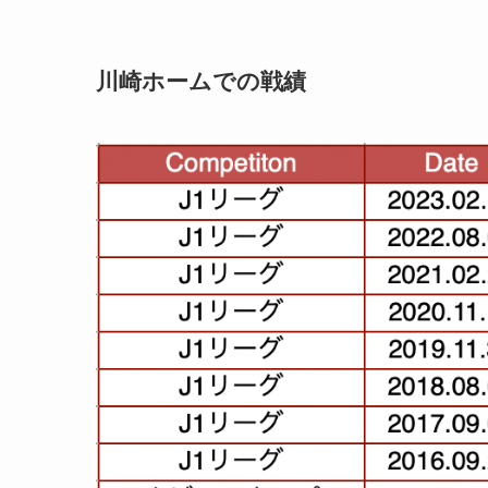
川崎ホームでの戦績