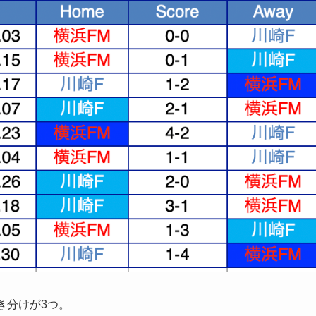
き分けが3つ。