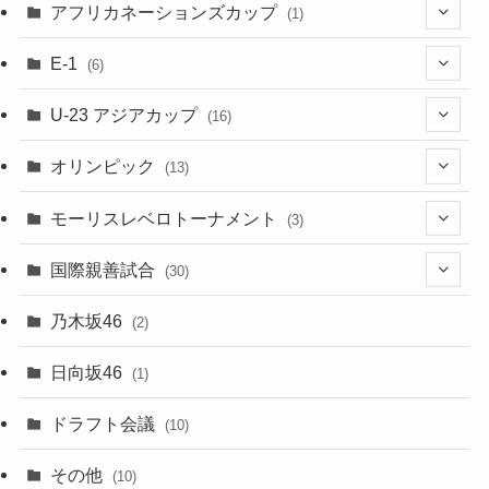
(48)
(32)
(5)
アフリカネーションズカップ
(1)
(2)
(16)
(2)
(1)
(1)
E-1
(6)
(28)
(4)
U-23 アジアカップ
(16)
(7)
(2)
(6)
オリンピック
(13)
(11)
(2)
(8)
モーリスレベロトーナメント
(3)
(8)
(5)
(3)
国際親善試合
(30)
(5)
乃木坂46
(2)
(6)
日向坂46
(1)
(1)
ドラフト会議
(10)
(8)
その他
(10)