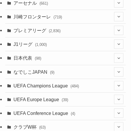
アーセナル
(661)
(123)
川崎フロンターレ
(719)
(61)
(114)
(1)
プレミアリーグ
(2,836)
(55)
(62)
(100)
(1)
(43)
(20)
J1リーグ
(1,000)
(49)
(56)
(85)
(20)
(108)
(20)
(518)
(2)
日本代表
(98)
(44)
(47)
(76)
(51)
(20)
(113)
(37)
(523)
(1)
(85)
(7)
なでしこJAPAN
(9)
(38)
(39)
(63)
(54)
(51)
(104)
(38)
(38)
(524)
(179)
(20)
(1)
(15)
(4)
UEFA Champions League
(484)
(34)
(38)
(32)
(52)
(53)
(89)
(35)
(39)
(520)
(38)
(191)
(42)
(20)
(19)
(5)
(116)
UEFA Europe League
(39)
(28)
(29)
(47)
(45)
(45)
(93)
(33)
(38)
(381)
(521)
(38)
(161)
(39)
(38)
(45)
(10)
(66)
(2)
UEFA Conference League
(4)
(9)
(40)
(1)
(47)
(38)
(71)
(4)
(39)
(38)
(381)
(115)
(38)
(167)
(34)
(39)
(99)
(31)
(137)
(1)
(1)
クラブW杯
(63)
(9)
(7)
(3)
(35)
(41)
(73)