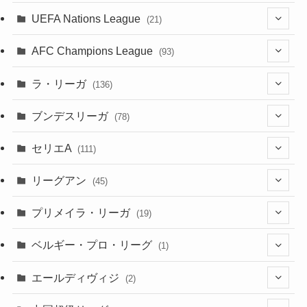
(4)
(3)
(11)
(27)
(49)
(10)
UEFA Nations League
(21)
(24)
(2)
(8)
(4)
(6)
(5)
(32)
(45)
(4)
AFC Champions League
(93)
(2)
(4)
(4)
(10)
(30)
(17)
(2)
ラ・リーガ
(136)
(2)
(7)
(17)
(10)
(52)
(23)
ブンデスリーガ
(78)
(5)
(23)
(12)
(16)
セリエA
(111)
(12)
(76)
(38)
(9)
リーグアン
(45)
(6)
(20)
(16)
(6)
(5)
プリメイラ・リーガ
(19)
(1)
(8)
(46)
(15)
(6)
ベルギー・プロ・リーグ
(1)
(3)
(48)
(19)
(1)
(1)
エールディヴィジ
(2)
(2)
(1)
(6)
(4)