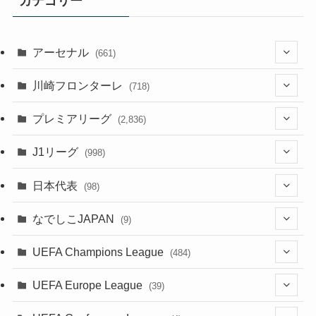
カテゴリー
アーセナル
(661)
(123)
川崎フロンターレ
(718)
(61)
(114)
(43)
プレミアリーグ
(2,836)
(55)
(62)
(100)
(20)
(108)
(20)
J1リーグ
(998)
(49)
(56)
(85)
(51)
(20)
(113)
(20)
(518)
(85)
日本代表
(98)
(44)
(47)
(76)
(54)
(51)
(104)
(37)
(523)
(179)
(20)
(7)
なでしこJAPAN
(9)
(38)
(39)
(63)
(52)
(53)
(89)
(38)
(38)
(524)
(191)
(42)
(20)
(15)
(4)
UEFA Champions League
(484)
(34)
(38)
(32)
(45)
(45)
(93)
(35)
(39)
(520)
(38)
(161)
(39)
(38)
(45)
(19)
(5)
(116)
UEFA Europe League
(39)
(28)
(29)
(47)
(47)
(38)
(71)
(33)
(38)
(381)
(521)
(38)
(167)
(34)
(39)
(99)
(10)
(66)