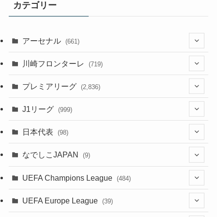
カテゴリー
アーセナル
(661)
(123)
川崎フロンターレ
(719)
(61)
(114)
(1)
プレミアリーグ
(2,836)
(55)
(62)
(100)
(1)
(43)
(20)
J1リーグ
(999)
(49)
(56)
(85)
(20)
(108)
(20)
(518)
(1)
日本代表
(98)
(44)
(47)
(76)
(51)
(20)
(113)
(37)
(523)
(1)
(85)
(7)
なでしこJAPAN
(9)
(38)
(39)
(63)
(54)
(51)
(104)
(38)
(38)
(524)
(179)
(20)
(15)
(4)
UEFA Champions League
(484)
(34)
(38)
(32)
(52)
(53)
(89)
(35)
(39)
(520)
(38)
(191)
(42)
(20)
(19)
(5)
(116)
UEFA Europe League
(39)
(28)
(29)
(47)
(45)
(45)
(93)
(33)
(38)
(381)
(521)
(38)
(161)
(39)
(38)
(45)
(10)