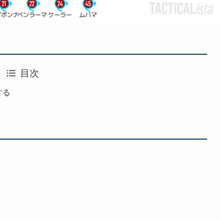
目次
する