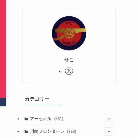
せこ
カテゴリー
アーセナル
(661)
(123)
川崎フロンターレ
(719)