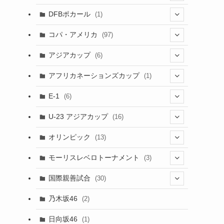
(1)
(3)
DFBポカール
(1)
(1)
(1)
コパ・アメリカ
(97)
(1)
(48)
アジアカップ
(6)
(48)
(32)
(5)
アフリカネーションズカップ
(1)
(2)
(16)
(2)
(1)
(1)
E-1
(6)
(28)
(4)
U-23 アジアカップ
(16)
(7)
(2)
(6)
オリンピック
(13)
(11)
(2)
(8)
モーリスレベロトーナメント
(3)
(8)
(5)
(3)
国際親善試合
(30)
(5)
乃木坂46
(2)
(6)
日向坂46
(1)