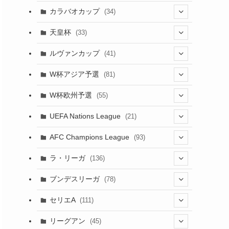
(17)
(1)
(115)
(103)
(91)
(4)
(18)
カラバオカップ
(34)
(12)
(20)
(14)
(33)
(2)
(48)
(64)
(2)
(51)
(7)
(12)
天皇杯
(33)
(1)
(7)
(1)
(24)
(1)
(10)
(11)
(5)
ルヴァンカップ
(41)
(12)
(8)
(10)
(12)
(6)
(4)
(12)
W杯アジア予選
(81)
(32)
(4)
(3)
(5)
(11)
(8)
W杯欧州予選
(55)
(32)
(5)
(50)
(4)
(3)
(11)
(10)
UEFA Nations League
(21)
(27)
(49)
(24)
(2)
(8)
(4)
(45)
(4)
AFC Champions League
(93)
(6)
(5)
(32)
(2)
(4)
(30)
(17)
(2)
ラ・リーガ
(136)
(4)
(10)
(2)
(10)
(52)
(23)
ブンデスリーガ
(78)
(7)
(17)
(5)
(23)
(12)
(16)
セリエA
(111)
(12)
(76)
(38)
(9)
リーグアン
(45)