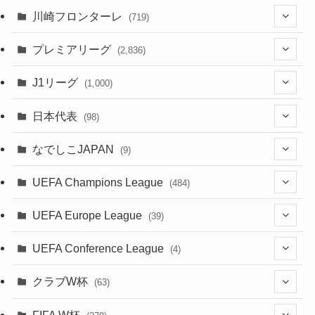
(123)
川崎フロンターレ
(719)
(61)
(114)
(1)
プレミアリーグ
(2,836)
(55)
(62)
(100)
(1)
(43)
(20)
J1リーグ
(1,000)
(49)
(56)
(85)
(20)
(108)
(20)
(518)
(2)
日本代表
(98)
(44)
(47)
(76)
(51)
(20)
(113)
(37)
(523)
(1)
(85)
(7)
なでしこJAPAN
(9)
(38)
(39)
(63)
(54)
(51)
(104)
(38)
(38)
(524)
(179)
(20)
(1)
(15)
(4)
UEFA Champions League
(484)
(34)
(38)
(32)
(52)
(53)
(89)
(35)
(39)
(520)
(38)
(191)
(42)
(20)
(19)
(5)
(116)
UEFA Europe League
(39)
(28)
(29)
(47)
(45)
(45)
(93)
(33)
(38)
(381)
(521)
(38)
(161)
(39)
(38)
(45)
(10)
(66)
(2)
UEFA Conference League
(4)
(9)
(40)
(1)
(47)
(38)
(71)
(4)
(39)
(38)
(381)
(115)
(38)
(167)
(34)
(39)
(99)
(31)
(137)
(1)
(1)
クラブW杯
(63)
(9)
(7)
(3)
(35)
(41)
(73)
(8)
(20)
(44)
(38)
(380)
(48)
(38)
(71)
(35)
(35)
(115)
(13)
(75)
(9)
(2)
(63)
FIFA W杯