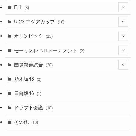
(2)
(16)
(2)
(1)
(1)
E-1
(6)
(28)
(4)
U-23 アジアカップ
(16)
(7)
(2)
(6)
オリンピック
(13)
(11)
(2)
(8)
モーリスレベロトーナメント
(3)
(8)
(5)
(3)
国際親善試合
(30)
(5)
乃木坂46
(2)
(6)
日向坂46
(1)
(1)
ドラフト会議
(10)
(8)
その他
(10)
(7)