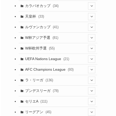
(17)
(1)
(115)
(103)
(91)
(4)
(18)
カラバオカップ
(34)
(20)
(2)
(48)
(64)
(2)
(51)
(7)
(12)
天皇杯
(33)
(1)
(7)
(1)
(24)
(1)
(10)
(11)
(5)
ルヴァンカップ
(41)
(12)
(8)
(10)
(12)
(6)
(4)
(12)
W杯アジア予選
(81)
(32)
(4)
(3)
(5)
(11)
(8)
W杯欧州予選
(55)
(32)
(5)
(50)
(4)
(3)
(11)
(10)
UEFA Nations League
(21)
(27)
(49)
(24)
(2)
(8)
(4)
(45)
(4)
AFC Champions League
(93)
(6)
(5)
(32)
(2)
(4)
(30)
(17)
(2)
ラ・リーガ
(136)
(4)
(10)
(2)
(10)
(52)
(23)
ブンデスリーガ
(78)
(7)
(17)
(5)
(23)
(12)
(16)
セリエA
(111)
(12)
(76)
(38)
(9)
リーグアン
(45)