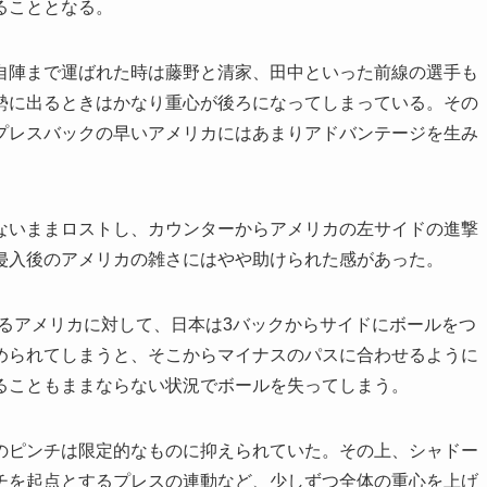
ることとなる。
陣まで運ばれた時は藤野と清家、田中といった前線の選手も
勢に出るときはかなり重心が後ろになってしまっている。その
プレスバックの早いアメリカにはあまりアドバンテージを生み
いままロストし、カウンターからアメリカの左サイドの進撃
侵入後のアメリカの雑さにはやや助けられた感があった。
えるアメリカに対して、日本は3バックからサイドにボールをつ
められてしまうと、そこからマイナスのパスに合わせるように
ることもままならない状況でボールを失ってしまう。
ピンチは限定的なものに抑えられていた。その上、シャドー
チを起点とするプレスの連動など、少しずつ全体の重心を上げ