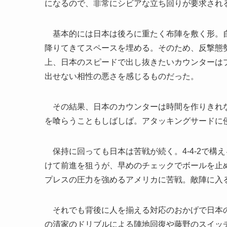
になるので、非常にシビアな立ち回りが要求され
基本的には日本は後ろに重たく布陣を敷く形。自
降りてきてスペースを埋める。そのため、反撃態
上、日本のスピードで出し抜きたいカウンターは
出せない相性の悪さを感じるものだった。
その結果、日本のカウンターは時間を作りきれな
を喰らうこともしばしば。アタッキングサードに
保持に回っても日本は苦戦が続く。4-4-2で構
けて前進を狙うが、早めのチェックでボールを止
プレスの圧力を強めるアメリカに苦戦。敵陣に入
それでも背後に人を揃える対応のおかげで日本の
の清家のドリブルによる陣地回復や藤野のスイッ