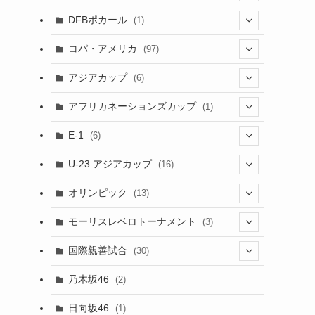
(1)
(3)
DFBポカール
(1)
(1)
(1)
コパ・アメリカ
(97)
(1)
(48)
アジアカップ
(6)
(48)
(32)
(5)
アフリカネーションズカップ
(1)
(2)
(16)
(2)
(1)
(1)
E-1
(6)
(28)
(4)
U-23 アジアカップ
(16)
(7)
(2)
(6)
オリンピック
(13)
(11)
(2)
(8)
モーリスレベロトーナメント
(3)
(8)
(5)
(3)
国際親善試合
(30)
(5)
乃木坂46
(2)
(6)
日向坂46
(1)