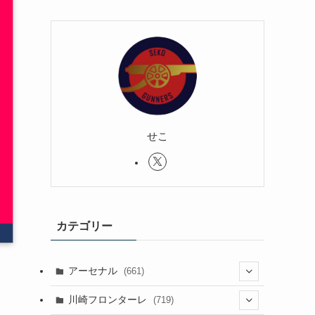
せこ
カテゴリー
アーセナル
(661)
(123)
川崎フロンターレ
(719)