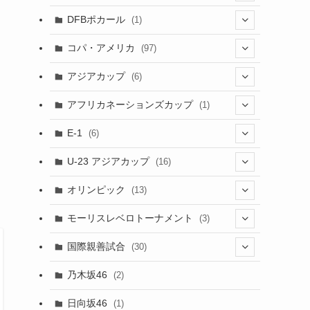
(1)
(3)
DFBポカール
(1)
(1)
(1)
コパ・アメリカ
(97)
(1)
(48)
アジアカップ
(6)
(48)
(32)
(5)
アフリカネーションズカップ
(1)
(2)
(16)
(2)
(1)
(1)
E-1
(6)
(28)
(4)
U-23 アジアカップ
(16)
(7)
(2)
(6)
オリンピック
(13)
(11)
(2)
(8)
モーリスレベロトーナメント
(3)
(8)
(5)
(3)
国際親善試合
(30)
(5)
乃木坂46
(2)
(6)
日向坂46
(1)