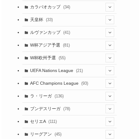
(17)
(1)
(115)
(103)
(91)
(4)
(18)
カラバオカップ
(34)
(12)
(20)
(14)
(33)
(2)
(48)
(64)
(2)
(51)
(7)
(12)
天皇杯
(33)
(1)
(7)
(1)
(24)
(1)
(10)
(11)
(5)
ルヴァンカップ
(41)
(12)
(8)
(10)
(12)
(6)
(4)
(12)
W杯アジア予選
(81)
(32)
(4)
(3)
(5)
(11)
(8)
W杯欧州予選
(55)
(32)
(5)
(50)
(4)
(3)
(11)
(10)
UEFA Nations League
(21)
(27)
(49)
(24)
(2)
(8)
(4)
(45)
(4)
AFC Champions League
(93)
(6)
(5)
(32)
(2)
(4)
(30)
(17)
(2)
ラ・リーガ
(136)
(4)
(10)
(2)
(10)
(52)
(23)
ブンデスリーガ
(78)
(7)
(17)
(5)
(23)
(12)
(16)
セリエA
(111)
(12)
(76)
(38)
(9)
リーグアン
(45)