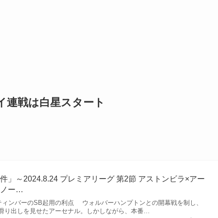
イ連戦は白星スタート
～2024.8.24 プレミアリーグ 第2節 アストンビラ×アー
こノー…
 ティンバーのSB起用の利点 ウォルバーハンプトンとの開幕戦を制し、
滑り出しを見せたアーセナル。しかしながら、本番…