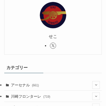
せこ
カテゴリー
アーセナル
(661)
(123)
川崎フロンターレ
(719)
(61)
(114)