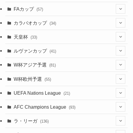
(17)
(1)
(1)
(5)
(28)
(87)
FAカップ
(6)
(8)
(20)
(6)
(57)
(15)
(35)
(30)
(17)
(1)
(115)
(103)
(12)
(91)
(4)
(20)
(18)
カラバオカップ
(14)
(33)
(34)
(2)
(48)
(64)
(2)
(51)
(7)
(12)
天皇杯
(33)
(1)
(7)
(1)
(24)
(1)
(10)
(11)
(5)
ルヴァンカップ
(41)
(12)
(8)
(10)
(12)
(6)
(4)
(12)
W杯アジア予選
(81)
(32)
(4)
(3)
(5)
(11)
(8)
(32)
W杯欧州予選
(55)
(5)
(50)
(4)
(3)
(11)
(27)
(49)
(10)
UEFA Nations League
(21)
(24)
(2)
(8)
(4)
(6)
(5)
(32)
(45)
(4)
AFC Champions League
(93)
(2)
(4)
(4)
(10)
(30)
(17)
(2)
ラ・リーガ
(136)
(2)
(7)
(17)
(10)