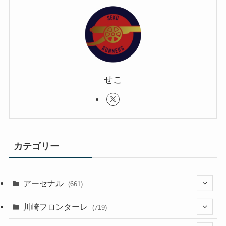
せこ
カテゴリー
アーセナル
(661)
(123)
川崎フロンターレ
(719)