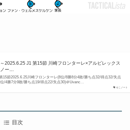
025.6.25 J1 第15節 川崎フロンターレ×アルビレックス
こノー…
グ 第15節2025.6.25川崎フロンターレ(8位/8勝8分4敗/勝ち点32/得点32/失点
/4勝7分9敗/勝ち点19/得点22/失点30)＠Uvanc…
せこノート
目次