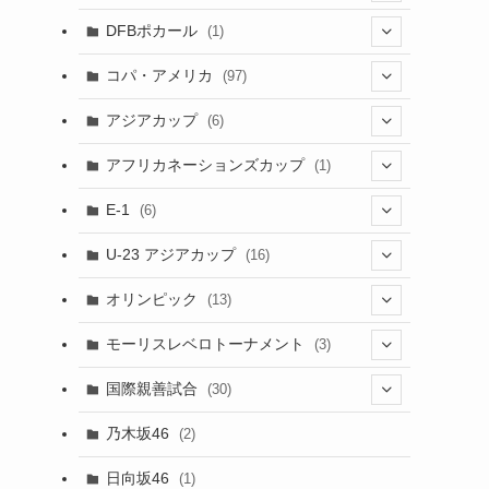
(1)
(3)
DFBポカール
(1)
(1)
(1)
コパ・アメリカ
(97)
(1)
(48)
アジアカップ
(6)
(48)
(32)
(5)
アフリカネーションズカップ
(1)
(2)
(16)
(2)
(1)
(1)
E-1
(6)
(28)
(4)
U-23 アジアカップ
(16)
(7)
(2)
(6)
オリンピック
(13)
(11)
(2)
(8)
モーリスレベロトーナメント
(3)
(8)
(5)
(3)
国際親善試合
(30)
(5)
乃木坂46
(2)
(6)
日向坂46
(1)