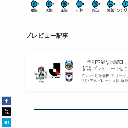
プレビュー記事
「予測不能な水曜日」～2
新潟 プレビュー | せ
Fixture 明治安田 J1リー
21)×アルビレックス新潟(18位