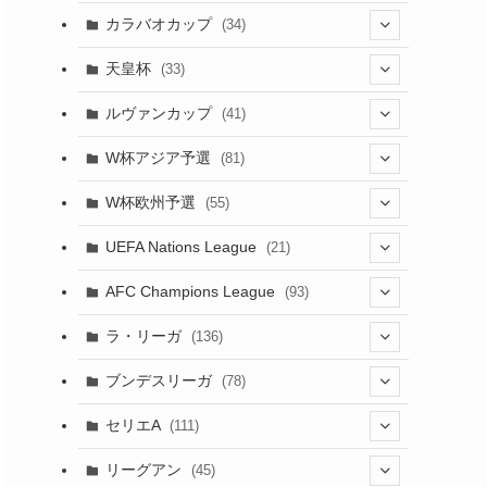
(17)
(1)
(115)
(103)
(91)
(4)
(18)
カラバオカップ
(34)
(12)
(20)
(14)
(33)
(2)
(48)
(64)
(2)
(51)
(7)
(12)
天皇杯
(33)
(1)
(7)
(1)
(24)
(1)
(10)
(11)
(5)
ルヴァンカップ
(41)
(12)
(8)
(10)
(12)
(6)
(4)
(12)
W杯アジア予選
(81)
(32)
(4)
(3)
(5)
(11)
(8)
W杯欧州予選
(55)
(32)
(5)
(50)
(4)
(3)
(11)
(10)
UEFA Nations League
(21)
(27)
(49)
(24)
(2)
(8)
(4)
(45)
(4)
AFC Champions League
(93)
(6)
(5)
(32)
(2)
(4)
(30)
(17)
(2)
ラ・リーガ
(136)
(4)
(10)
(2)
(10)
(52)
(23)
ブンデスリーガ
(78)
(7)
(17)
(5)
(23)
(12)
(16)
セリエA
(111)
(12)
(76)
(38)
(9)
リーグアン
(45)