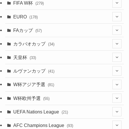
(2)
(63)
FIFA W杯
(279)
(15)
(7)
(34)
(12)
(20)
(45)
(28)
(382)
(46)
(38)
(68)
(34)
(34)
(96)
(3)
(53)
(25)
(1)
(159)
EURO
(28)
(178)
(8)
(20)
(38)
(380)
(35)
(15)
(35)
(30)
(17)
(1)
(1)
(5)
(12)
(87)
FAカップ
(6)
(8)
(20)
(6)
(57)
(14)
(33)
(17)
(1)
(115)
(103)
(91)
(4)
(20)
(18)
カラバオカップ
(34)
(2)
(48)
(64)
(2)
(51)
(7)
(12)
天皇杯
(33)
(1)
(7)
(1)
(24)
(1)
(10)
(11)
(5)
ルヴァンカップ
(41)
(12)
(8)
(10)
(12)
(6)
(4)
(12)
W杯アジア予選
(81)
(32)
(4)
(3)
(5)
(11)
(8)
(32)
W杯欧州予選
(55)
(5)
(50)
(4)
(3)
(11)
(27)
(49)
(10)
UEFA Nations League
(21)
(24)
(2)
(8)
(4)
(6)
(5)
(32)
(45)
(4)
AFC Champions League
(93)