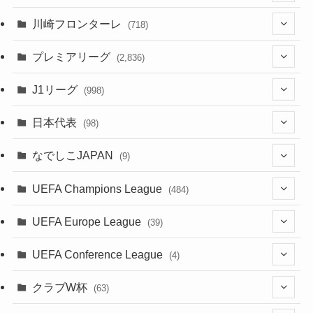
(123)
川崎フロンターレ
(718)
(61)
(114)
(43)
プレミアリーグ
(2,836)
(55)
(62)
(100)
(20)
(108)
(20)
J1リーグ
(998)
(49)
(56)
(85)
(51)
(20)
(113)
(20)
(518)
(85)
日本代表
(98)
(44)
(47)
(76)
(54)
(51)
(104)
(37)
(523)
(179)
(20)
(7)
なでしこJAPAN
(9)
(38)
(39)
(63)
(52)
(53)
(89)
(38)
(38)
(524)
(191)
(42)
(20)
(15)
(4)
UEFA Champions League
(484)
(34)
(38)
(32)
(45)
(45)
(93)
(35)
(39)
(520)
(38)
(161)
(39)
(38)
(45)
(19)
(5)
(116)
UEFA Europe League
(39)
(28)
(29)
(47)
(47)
(38)
(71)
(33)
(38)
(381)
(521)
(38)
(167)
(34)
(39)
(99)
(10)
(66)
(2)
UEFA Conference League
(4)
(9)
(40)
(1)
(35)
(41)
(73)
(4)
(39)
(38)
(381)
(115)
(38)
(71)
(35)
(35)
(115)
(31)
(137)
(1)
(1)
クラブW杯
(63)
(9)
(7)
(3)
(35)
(31)
(20)
(8)
(20)
(44)
(38)
(380)
(48)
(38)
(64)
(37)
(36)
(92)
(13)
(75)
(9)