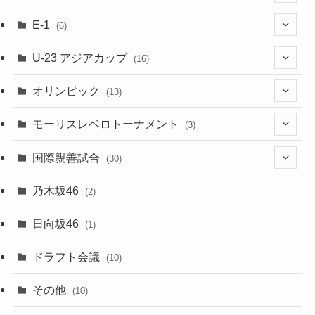
(2)
(16)
(2)
(1)
(1)
E-1
(6)
(28)
(4)
U-23 アジアカップ
(16)
(7)
(2)
(6)
オリンピック
(13)
(11)
(2)
(8)
モーリスレベロトーナメント
(3)
(8)
(5)
(3)
国際親善試合
(30)
(5)
乃木坂46
(2)
(6)
日向坂46
(1)
(1)
ドラフト会議
(10)
(8)
その他
(10)
(7)