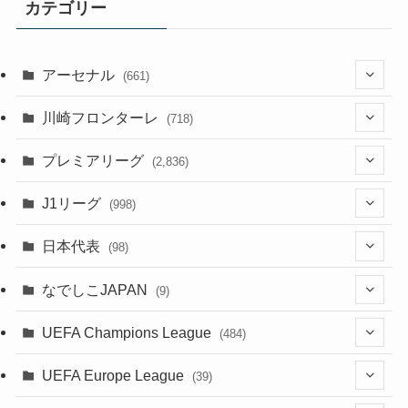
カテゴリー
アーセナル
(661)
(123)
川崎フロンターレ
(718)
(61)
(114)
(43)
プレミアリーグ
(2,836)
(55)
(62)
(100)
(20)
(108)
(20)
J1リーグ
(998)
(49)
(56)
(85)
(51)
(20)
(113)
(20)
(518)
(85)
日本代表
(98)
(44)
(47)
(76)
(54)
(51)
(104)
(37)
(523)
(179)
(20)
(7)
なでしこJAPAN
(9)
(38)
(39)
(63)
(52)
(53)
(89)
(38)
(38)
(524)
(191)
(42)
(20)
(15)
(4)
UEFA Champions League
(484)
(34)
(38)
(32)
(45)
(45)
(93)
(35)
(39)
(520)
(38)
(161)
(39)
(38)
(45)
(19)
(5)
(116)
UEFA Europe League
(39)
(28)
(29)
(47)
(47)
(38)
(71)
(33)
(38)
(381)
(521)
(38)
(167)
(34)
(39)
(99)
(10)