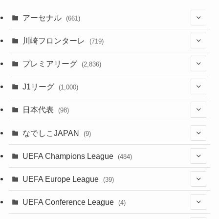
アーセナル
(661)
(123)
川崎フロンターレ
(719)
(61)
(114)
(1)
プレミアリーグ
(2,836)
(55)
(62)
(100)
(1)
(43)
(20)
J1リーグ
(1,000)
(49)
(56)
(85)
(20)
(108)
(20)
(518)
(2)
日本代表
(98)
(44)
(47)
(76)
(51)
(20)
(113)
(37)
(523)
(1)
(85)
(7)
なでしこJAPAN
(9)
(38)
(39)
(63)
(54)
(51)
(104)
(38)
(38)
(524)
(179)
(20)
(1)
(15)
(4)
UEFA Champions League
(484)
(34)
(38)
(32)
(52)
(53)
(89)
(35)
(39)
(520)
(38)
(191)
(42)
(20)
(19)
(5)
(116)
UEFA Europe League
(39)
(28)
(29)
(47)
(45)
(45)
(93)
(33)
(38)
(381)
(521)
(38)
(161)
(39)
(38)
(45)
(10)
(66)
(2)
UEFA Conference League
(4)
(9)
(40)
(1)
(47)
(38)
(71)
(4)
(39)
(38)
(381)
(115)
(38)
(167)
(34)
(39)
(99)
(31)