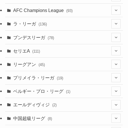
(24)
(2)
(8)
(4)
(6)
(5)
(32)
(45)
(4)
AFC Champions League
(93)
(2)
(4)
(4)
(10)
(30)
(17)
(2)
ラ・リーガ
(136)
(2)
(7)
(17)
(10)
(52)
(23)
ブンデスリーガ
(78)
(5)
(23)
(12)
(16)
セリエA
(111)
(12)
(76)
(38)
(9)
リーグアン
(45)
(6)
(20)
(16)
(6)
(5)
プリメイラ・リーガ
(19)
(1)
(8)
(46)
(15)
(6)
ベルギー・プロ・リーグ
(1)
(3)
(48)
(19)
(1)
(1)
エールディヴィジ
(2)
(2)
(1)
(6)
(4)
(2)
中国超級リーグ
(8)
(1)
(8)