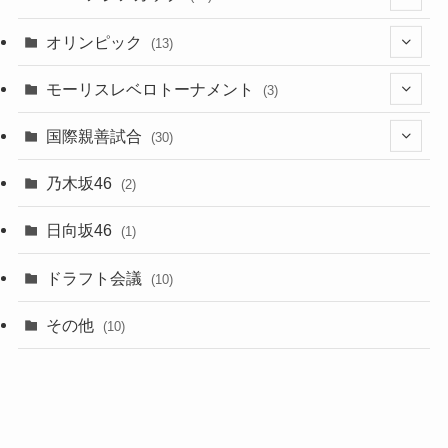
(7)
(2)
(6)
オリンピック
(13)
(11)
(2)
(8)
モーリスレベロトーナメント
(3)
(8)
(5)
(3)
国際親善試合
(30)
(5)
乃木坂46
(2)
(6)
日向坂46
(1)
(1)
ドラフト会議
(10)
(8)
その他
(10)
(7)
(3)