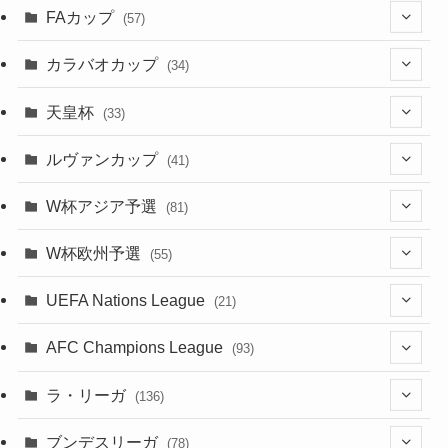
(1)
(5)
(12)
(87)
FAカップ
(6)
(8)
(20)
(6)
(57)
(14)
(33)
(17)
(1)
(115)
(103)
(91)
(4)
(20)
(18)
カラバオカップ
(34)
(2)
(48)
(64)
(2)
(51)
(7)
(12)
天皇杯
(33)
(1)
(7)
(1)
(24)
(1)
(10)
(11)
(5)
ルヴァンカップ
(41)
(12)
(8)
(10)
(12)
(6)
(4)
(12)
W杯アジア予選
(81)
(32)
(4)
(3)
(5)
(11)
(8)
(32)
W杯欧州予選
(55)
(5)
(50)
(4)
(3)
(11)
(27)
(49)
(10)
UEFA Nations League
(21)
(24)
(2)
(8)
(4)
(6)
(5)
(32)
(45)
(4)
AFC Champions League
(93)
(2)
(4)
(4)
(10)
(30)
(17)
(2)
ラ・リーガ
(136)
(2)
(7)
(17)
(10)
(52)
(23)
ブンデスリーガ
(78)