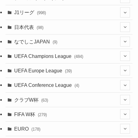
(55)
(62)
(100)
(20)
(108)
(20)
J1リーグ
(998)
(49)
(56)
(85)
(51)
(20)
(113)
(20)
(518)
(85)
日本代表
(98)
(44)
(47)
(76)
(54)
(51)
(104)
(37)
(523)
(179)
(20)
(7)
なでしこJAPAN
(9)
(38)
(39)
(63)
(52)
(53)
(89)
(38)
(38)
(524)
(191)
(42)
(20)
(15)
(4)
UEFA Champions League
(484)
(34)
(38)
(32)
(45)
(45)
(93)
(35)
(39)
(520)
(38)
(161)
(39)
(38)
(45)
(19)
(5)
(116)
UEFA Europe League
(39)
(28)
(29)
(47)
(47)
(38)
(71)
(33)
(38)
(381)
(521)
(38)
(167)
(34)
(39)
(99)
(10)
(66)
(2)
UEFA Conference League
(4)
(9)
(40)
(1)
(35)
(41)
(73)
(4)
(39)
(38)
(381)
(115)
(38)
(71)
(35)
(35)
(115)
(31)
(137)
(1)
(1)
クラブW杯
(63)
(9)
(7)
(3)
(35)
(31)
(20)
(8)
(20)
(44)
(38)
(380)
(48)
(38)
(64)
(37)
(36)
(92)
(13)
(75)
(9)
(2)
(63)
FIFA W杯
(279)
(15)
(7)
(34)
(12)
(20)
(45)
(28)
(382)
(46)
(38)
(68)
(34)
(34)
(96)
(3)
(53)
(25)
(1)
(159)
EURO
(28)
(178)
(8)
(20)
(38)
(380)
(35)
(15)
(35)
(30)
(17)
(1)