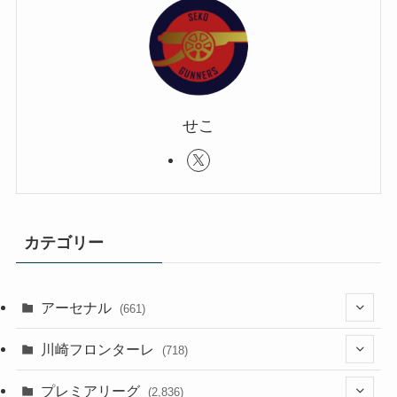
せこ
カテゴリー
アーセナル
(661)
(123)
川崎フロンターレ
(718)
(61)
(114)
(43)
プレミアリーグ
(2,836)