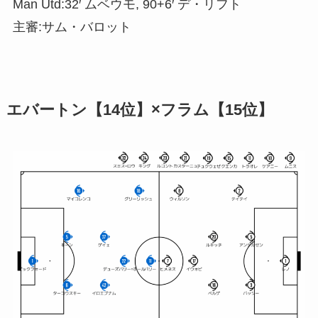
Man Utd:32′ ムベウモ, 90+6′ デ・リフト
主審:サム・バロット
エバートン【14位】×フラム【15位】