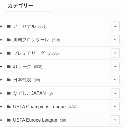
カテゴリー
アーセナル
(661)
(123)
川崎フロンターレ
(718)
(61)
(114)
(43)
プレミアリーグ
(2,836)
(55)
(62)
(100)
(20)
(108)
(20)
J1リーグ
(998)
(49)
(56)
(85)
(51)
(20)
(113)
(20)
(518)
(85)
日本代表
(98)
(44)
(47)
(76)
(54)
(51)
(104)
(37)
(523)
(179)
(20)
(7)
なでしこJAPAN
(9)
(38)
(39)
(63)
(52)
(53)
(89)
(38)
(38)
(524)
(191)
(42)
(20)
(15)
(4)
UEFA Champions League
(484)
(34)
(38)
(32)
(45)
(45)
(93)
(35)
(39)
(520)
(38)
(161)
(39)
(38)
(45)
(19)
(5)
(116)
UEFA Europe League
(39)
(28)
(29)
(47)
(47)
(38)
(71)
(33)
(38)
(381)
(521)
(38)