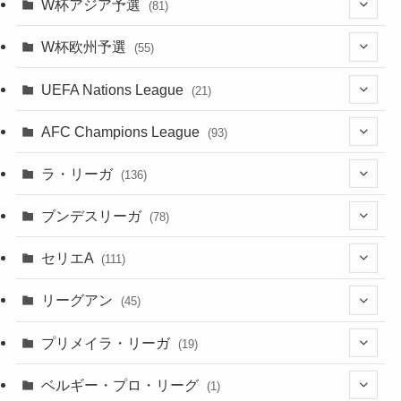
(12)
W杯アジア予選
(81)
(32)
(4)
(3)
(5)
(11)
(8)
(32)
W杯欧州予選
(55)
(5)
(50)
(4)
(3)
(11)
(27)
(49)
(10)
UEFA Nations League
(21)
(24)
(2)
(8)
(4)
(6)
(5)
(32)
(45)
(4)
AFC Champions League
(93)
(2)
(4)
(4)
(10)
(30)
(17)
(2)
ラ・リーガ
(136)
(2)
(7)
(17)
(10)
(52)
(23)
ブンデスリーガ
(78)
(5)
(23)
(12)
(16)
セリエA
(111)
(12)
(76)
(38)
(9)
リーグアン
(45)
(6)
(20)
(16)
(6)
(5)
プリメイラ・リーガ
(19)
(1)
(8)
(46)
(15)
(6)
ベルギー・プロ・リーグ
(1)