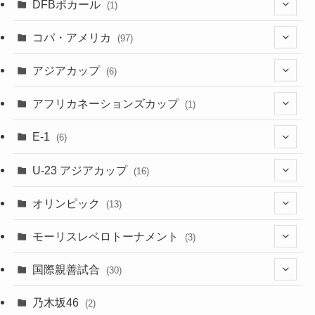
(3)
DFBポカール
(1)
(1)
(1)
コパ・アメリカ
(97)
(1)
(48)
アジアカップ
(6)
(48)
(32)
(5)
アフリカネーションズカップ
(1)
(2)
(16)
(2)
(1)
(1)
E-1
(6)
(28)
(4)
U-23 アジアカップ
(16)
(7)
(2)
(6)
オリンピック
(13)
(11)
(2)
(8)
モーリスレベロトーナメント
(3)
(8)
(5)
(3)
国際親善試合
(30)
(5)
乃木坂46
(2)