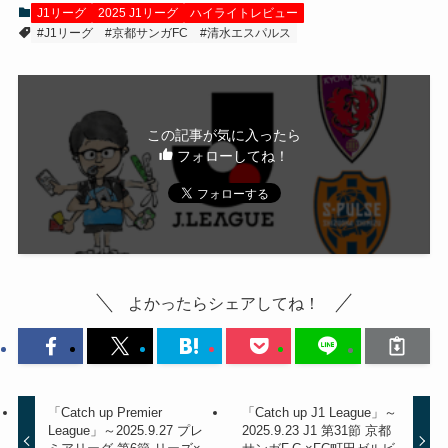
J1リーグ
2025 J1リーグ
ハイライトレビュー
#J1リーグ
#京都サンガFC
#清水エスパルス
この記事が気に入ったら
フォローしてね！
よかったらシェアしてね！
「Catch up Premier
「Catch up J1 League」～
League」～2025.9.27 プレ
2025.9.23 J1 第31節 京都