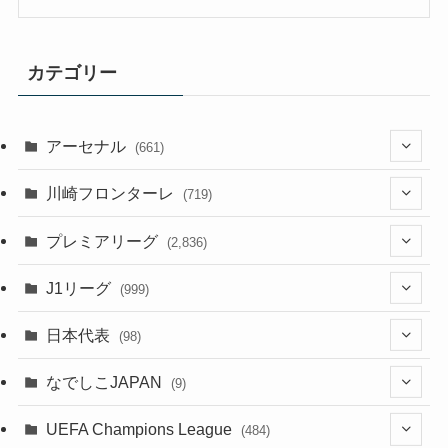
カテゴリー
アーセナル
(661)
(123)
川崎フロンターレ
(719)
(61)
(114)
(1)
プレミアリーグ
(2,836)
(55)
(62)
(100)
(1)
(43)
(20)
J1リーグ
(999)
(49)
(56)
(85)
(20)
(108)
(20)
(518)
(1)
日本代表
(98)
(44)
(47)
(76)
(51)
(20)
(113)
(37)
(523)
(1)
(85)
(7)
なでしこJAPAN
(9)
(38)
(39)
(63)
(54)
(51)
(104)
(38)
(38)
(524)
(179)
(20)
(15)
(4)
UEFA Champions League
(484)