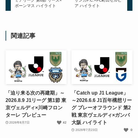
ミアリーグ 第6節 リーズ×
サンガF.C.×FC町田ゼルビ
ボーンマス ハイライト
ア ハイライト
関連記事
「迫り来る次の再建期」～
「Catch up J1 League」
2026.8.9 J1リーグ 第1節 東
～2026.6.6 J1百年構想リー
京ヴェルディ×川崎フロン
グ プレーオフラウンド 第2
ターレ プレビュー
戦 東京ヴェルディ×ガンバ
大阪 ハイライト
2026年8月7日
42
2026年7月23日
0