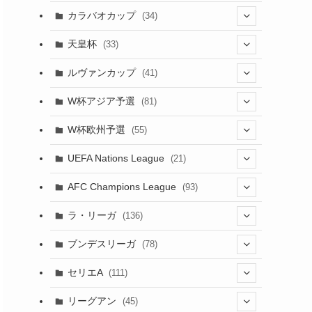
(17)
(1)
(115)
(103)
(91)
(4)
(18)
カラバオカップ
(34)
(12)
(20)
(14)
(33)
(2)
(48)
(64)
(2)
(51)
(7)
(12)
天皇杯
(33)
(1)
(7)
(1)
(24)
(1)
(10)
(11)
(5)
ルヴァンカップ
(41)
(12)
(8)
(10)
(12)
(6)
(4)
(12)
W杯アジア予選
(81)
(32)
(4)
(3)
(5)
(11)
(8)
W杯欧州予選
(55)
(32)
(5)
(50)
(4)
(3)
(11)
(10)
UEFA Nations League
(21)
(27)
(49)
(24)
(2)
(8)
(4)
(45)
(4)
AFC Champions League
(93)
(6)
(5)
(32)
(2)
(4)
(30)
(17)
(2)
ラ・リーガ
(136)
(4)
(10)
(2)
(10)
(52)
(23)
ブンデスリーガ
(78)
(7)
(17)
(5)
(23)
(12)
(16)
セリエA
(111)
(12)
(76)
(38)
(9)
リーグアン
(45)