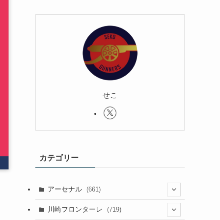
せこ
カテゴリー
アーセナル
(661)
(123)
川崎フロンターレ
(719)