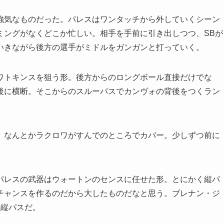
気なものだった。パレスはワンタッチから外していくシーン
ミングがなくどこか忙しい。相手を手前に引き出しつつ、SBが
いきながら後方の選手がミドルをガンガンと打っていく。
トキンスを狙う形。後方からのロングボール直接だけでな
後に横断。そこからのスルーパスでカンヴォの背後をつくラン
なんとかラクロワがすんでのところでカバー。少しずつ前に
レスの武器はウォートンのセンスに任せた形。とにかく縦パ
チャンスを作るのだから大したものだなと思う。ブレナン・ジ
の縦パスだ。