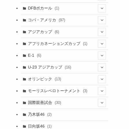
(1)
(3)
DFBポカール
(1)
(1)
(1)
コパ・アメリカ
(97)
(1)
(48)
アジアカップ
(6)
(48)
(32)
(5)
アフリカネーションズカップ
(1)
(2)
(16)
(2)
(1)
(1)
E-1
(6)
(28)
(4)
U-23 アジアカップ
(16)
(7)
(2)
(6)
オリンピック
(13)
(11)
(2)
(8)
モーリスレベロトーナメント
(3)
(8)
(5)
(3)
国際親善試合
(30)
(5)
乃木坂46
(2)
(6)
日向坂46
(1)