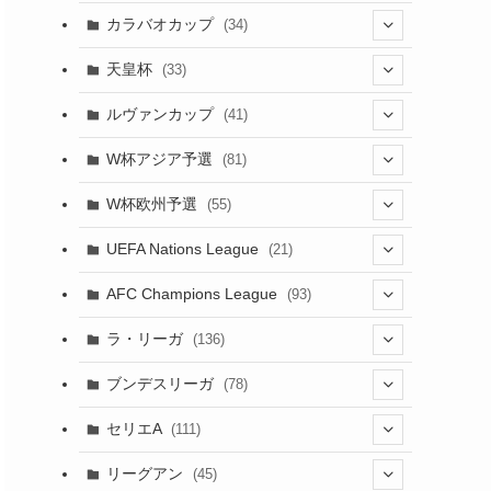
(17)
(1)
(115)
(103)
(91)
(4)
(18)
カラバオカップ
(34)
(12)
(20)
(14)
(33)
(2)
(48)
(64)
(2)
(51)
(7)
(12)
天皇杯
(33)
(1)
(7)
(1)
(24)
(1)
(10)
(11)
(5)
ルヴァンカップ
(41)
(12)
(8)
(10)
(12)
(6)
(4)
(12)
W杯アジア予選
(81)
(32)
(4)
(3)
(5)
(11)
(8)
W杯欧州予選
(55)
(32)
(5)
(50)
(4)
(3)
(11)
(10)
UEFA Nations League
(21)
(27)
(49)
(24)
(2)
(8)
(4)
(45)
(4)
AFC Champions League
(93)
(6)
(5)
(32)
(2)
(4)
(30)
(17)
(2)
ラ・リーガ
(136)
(4)
(10)
(2)
(10)
(52)
(23)
ブンデスリーガ
(78)
(7)
(17)
(5)
(23)
(12)
(16)
セリエA
(111)
(12)
(76)
(38)
(9)
リーグアン
(45)