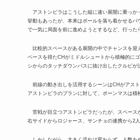
アストンビラはこうした縦に速い展開に乗っかっ
挙動もあったが、本来はボールを落ち着かせるパ
で一気に局面を前に進めようとするなど、行った
比較的スペースがある展開の中でチャンスを迎え
ペースを得たCHがミドルシュートから積極的に
シからのタッチダウンパスに抜け出したクルピが
前線の動き出しを活用するシーンはCHがアスト
アストンビラのプランに対して、ボーンマスは積
苦戦が目立つアストンビラだったが、スペースが
右サイドからロジャース、サンチョの連携から2
しかしながら、大きく流れは変わらず。人数をか