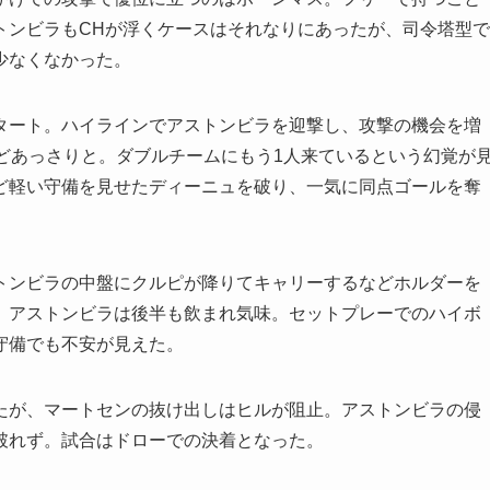
トンビラもCHが浮くケースはそれなりにあったが、司令塔型で
少なくなかった。
ート。ハイラインでアストンビラを迎撃し、攻撃の機会を増
どあっさりと。ダブルチームにもう1人来ているという幻覚が
ど軽い守備を見せたディーニュを破り、一気に同点ゴールを奪
ンビラの中盤にクルピが降りてキャリーするなどホルダーを
。アストンビラは後半も飲まれ気味。セットプレーでのハイボ
守備でも不安が見えた。
が、マートセンの抜け出しはヒルが阻止。アストンビラの侵
破れず。試合はドローでの決着となった。