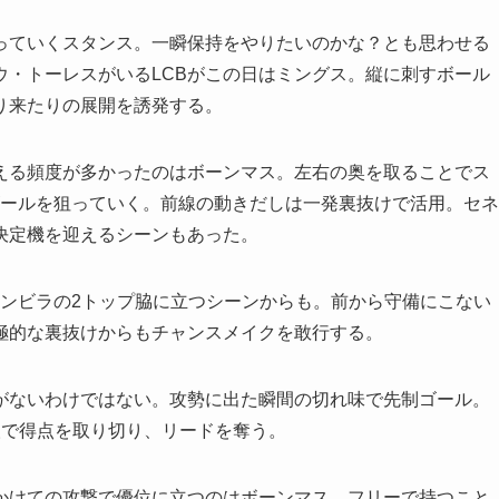
ていくスタンス。一瞬保持をやりたいのかな？とも思わせる
ウ・トーレスがいるLCBがこの日はミングス。縦に刺すボール
り来たりの展開を誘発する。
る頻度が多かったのはボーンマス。左右の奥を取ることでス
ゴールを狙っていく。前線の動きだしは一発裏抜けで活用。セネ
決定機を迎えるシーンもあった。
ンビラの2トップ脇に立つシーンからも。前から守備にこない
極的な裏抜けからもチャンスメイクを敢行する。
ないわけではない。攻勢に出た瞬間の切れ味で先制ゴール。
人で得点を取り切り、リードを奪う。
けての攻撃で優位に立つのはボーンマス。フリーで持つこと