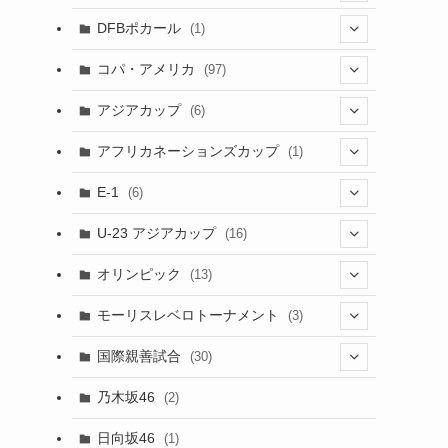
(1)
(3)
DFBポカール
(1)
(1)
(1)
コパ・アメリカ
(97)
(1)
(48)
アジアカップ
(6)
(48)
(32)
(5)
アフリカネーションズカップ
(1)
(2)
(16)
(2)
(1)
(1)
E-1
(6)
(28)
(4)
U-23 アジアカップ
(16)
(7)
(2)
(6)
オリンピック
(13)
ン
(11)
(2)
(8)
モーリスレベロトーナメント
(3)
(8)
(5)
(3)
国際親善試合
(30)
(5)
乃木坂46
(2)
(6)
日向坂46
(1)