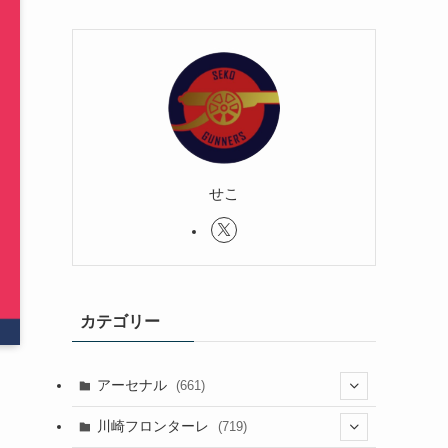
せこ
カテゴリー
アーセナル
(661)
(123)
川崎フロンターレ
(719)