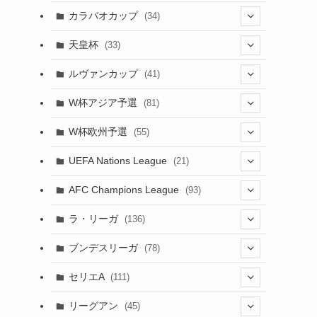
(17)
(1)
(115)
(103)
(91)
(4)
(18)
カラバオカップ
(34)
(12)
(20)
(14)
(33)
(2)
(48)
(64)
(2)
(51)
(7)
(12)
天皇杯
(33)
(1)
(7)
(1)
(24)
(1)
(10)
(11)
(5)
ルヴァンカップ
(41)
(12)
(8)
(10)
(12)
(6)
(4)
(12)
W杯アジア予選
(81)
(32)
(4)
(3)
(5)
(11)
(8)
W杯欧州予選
(55)
(32)
(5)
(50)
(4)
(3)
(11)
(10)
UEFA Nations League
(21)
(27)
(49)
(24)
(2)
(8)
(4)
(45)
(4)
AFC Champions League
(93)
(6)
(5)
(32)
(2)
(4)
(30)
(17)
(2)
ラ・リーガ
(136)
(4)
(10)
(2)
(10)
(52)
(23)
ブンデスリーガ
(78)
(7)
(17)
(5)
(23)
(12)
(16)
セリエA
(111)
(12)
(76)
(38)
(9)
リーグアン
(45)