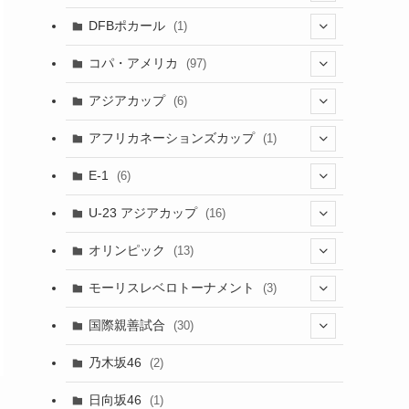
(1)
(3)
DFBポカール
(1)
(1)
(1)
コパ・アメリカ
(97)
(1)
(48)
アジアカップ
(6)
(48)
(32)
(5)
アフリカネーションズカップ
(1)
(2)
(16)
(2)
(1)
(1)
E-1
(6)
(28)
(4)
U-23 アジアカップ
(16)
(7)
(2)
(6)
オリンピック
(13)
(11)
(2)
(8)
モーリスレベロトーナメント
(3)
(8)
(5)
(3)
国際親善試合
(30)
(5)
乃木坂46
(2)
(6)
日向坂46
(1)