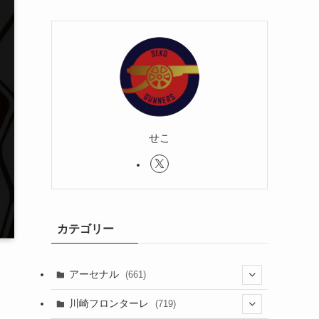
せこ
カテゴリー
アーセナル
(661)
(123)
川崎フロンターレ
(719)