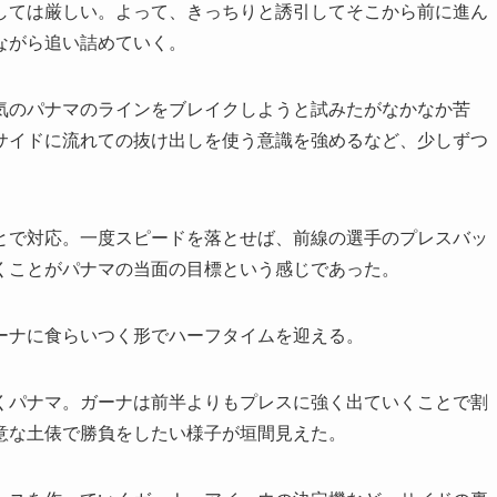
ては厳しい。よって、きっちりと誘引してそこから前に進ん
ながら追い詰めていく。
のパナマのラインをブレイクしようと試みたがなかなか苦
サイドに流れての抜け出しを使う意識を強めるなど、少しずつ
で対応。一度スピードを落とせば、前線の選手のプレスバッ
くことがパナマの当面の目標という感じであった。
ーナに食らいつく形でハーフタイムを迎える。
パナマ。ガーナは前半よりもプレスに強く出ていくことで割
意な土俵で勝負をしたい様子が垣間見えた。