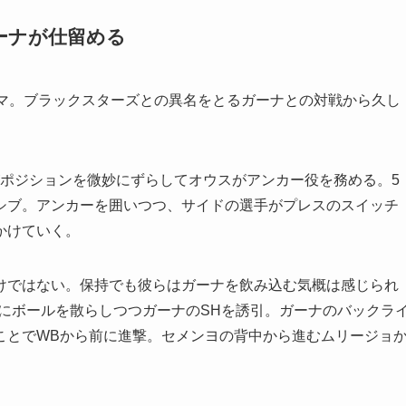
ーナが仕留める
マ。ブラックスターズとの異名をとるガーナとの対戦から久し
ポジションを微妙にずらしてオウスがアンカー役を務める。5
シブ。アンカーを囲いつつ、サイドの選手がプレスのスイッチ
かけていく。
ではない。保持でも彼らはガーナを飲み込む気概は感じられ
左右にボールを散らしつつガーナのSHを誘引。ガーナのバックラ
ことでWBから前に進撃。セメンヨの背中から進むムリージョ