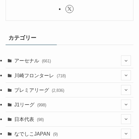
カテゴリー
アーセナル
(661)
(123)
川崎フロンターレ
(718)
(61)
(114)
(43)
プレミアリーグ
(2,836)
(55)
(62)
(100)
(20)
(108)
(20)
J1リーグ
(998)
(49)
(56)
(85)
(51)
(20)
(113)
(20)
(518)
(85)
日本代表
(98)
(44)
(47)
(76)
(54)
(51)
(104)
(37)
(523)
(179)
(20)
(7)
なでしこJAPAN
(9)