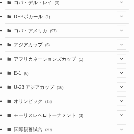
(3)
(7)
コパ・デル・レイ
(3)
(1)
(3)
DFBポカール
(1)
(1)
(1)
コパ・アメリカ
(97)
(1)
(48)
アジアカップ
(6)
(48)
(32)
(5)
アフリカネーションズカップ
(1)
(2)
(16)
(2)
(1)
(1)
E-1
(6)
(28)
(4)
U-23 アジアカップ
(16)
(7)
(2)
(6)
オリンピック
(13)
(11)
(2)
(8)
モーリスレベロトーナメント
(3)
(8)
(5)
(3)
国際親善試合
(30)