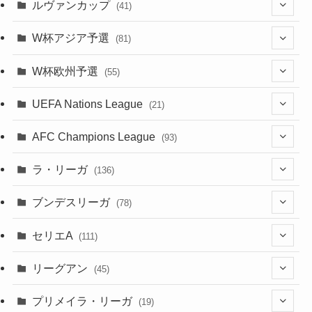
(11)
(5)
ルヴァンカップ
(41)
(12)
(8)
(10)
(12)
(6)
(4)
(12)
W杯アジア予選
(81)
(32)
(4)
(3)
(5)
(11)
(8)
(32)
W杯欧州予選
(55)
(5)
(50)
(4)
(3)
(11)
(27)
(49)
(10)
UEFA Nations League
(21)
(24)
(2)
(8)
(4)
(6)
(5)
(32)
(45)
(4)
AFC Champions League
(93)
(2)
(4)
(4)
(10)
(30)
(17)
(2)
ラ・リーガ
(136)
(2)
(7)
(17)
(10)
(52)
(23)
ブンデスリーガ
(78)
(5)
(23)
(12)
(16)
セリエA
(111)
(12)
(76)
(38)
(9)
リーグアン
(45)
(6)
(20)
(16)
(6)
(5)
プリメイラ・リーガ
(19)