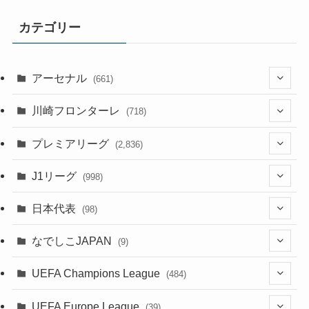
カテゴリー
アーセナル
(661)
(123)
川崎フロンターレ
(718)
(61)
(114)
(43)
プレミアリーグ
(2,836)
(55)
(62)
(100)
(20)
(108)
(20)
J1リーグ
(998)
(49)
(56)
(85)
(51)
(20)
(113)
(20)
(518)
(85)
日本代表
(98)
(44)
(47)
(76)
(54)
(51)
(104)
(37)
(523)
(179)
(20)
(7)
なでしこJAPAN
(9)
(38)
(39)
(63)
(52)
(53)
(89)
(38)
(38)
(524)
(191)
(42)
(20)
(15)
(4)
UEFA Champions League
(484)
(34)
(38)
(32)
(45)
(45)
(93)
(35)
(39)
(520)
(38)
(161)
(39)
(38)
(45)
(19)
(5)
(116)
UEFA Europe League
(39)