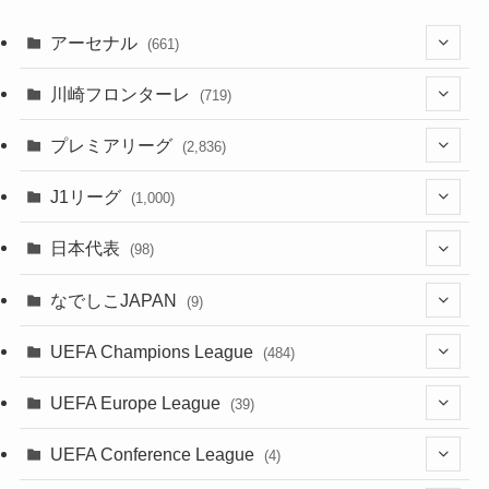
アーセナル
(661)
(123)
川崎フロンターレ
(719)
(61)
(114)
(1)
プレミアリーグ
(2,836)
(55)
(62)
(100)
(1)
(43)
(20)
J1リーグ
(1,000)
(49)
(56)
(85)
(20)
(108)
(20)
(518)
(2)
日本代表
(98)
(44)
(47)
(76)
(51)
(20)
(113)
(37)
(523)
(1)
(85)
(7)
なでしこJAPAN
(9)
(38)
(39)
(63)
(54)
(51)
(104)
(38)
(38)
(524)
(179)
(20)
(1)
(15)
(4)
UEFA Champions League
(484)
(34)
(38)
(32)
(52)
(53)
(89)
(35)
(39)
(520)
(38)
(191)
(42)
(20)
(19)
(5)
(116)
UEFA Europe League
(39)
(28)
(29)
(47)
(45)
(45)
(93)
(33)
(38)
(381)
(521)
(38)
(161)
(39)
(38)
(45)
(10)
(66)
(2)
UEFA Conference League
(4)
(9)
(40)
(1)
(47)
(38)
(71)
(4)
(39)
(38)
(381)
(115)
(38)
(167)
(34)
(39)
(99)
(31)