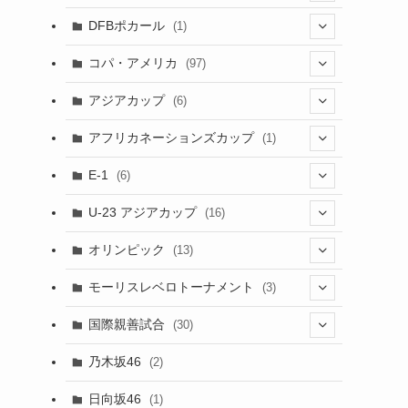
(1)
(3)
DFBポカール
(1)
(1)
(1)
コパ・アメリカ
(97)
(1)
(48)
アジアカップ
(6)
(48)
(32)
(5)
アフリカネーションズカップ
(1)
(2)
(16)
(2)
(1)
(1)
E-1
(6)
(28)
(4)
U-23 アジアカップ
(16)
(7)
(2)
(6)
オリンピック
(13)
(11)
(2)
(8)
モーリスレベロトーナメント
(3)
(8)
(5)
(3)
国際親善試合
(30)
(5)
乃木坂46
(2)
(6)
日向坂46
(1)