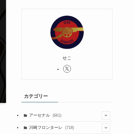
せこ
カテゴリー
アーセナル
(661)
(123)
川崎フロンターレ
(718)