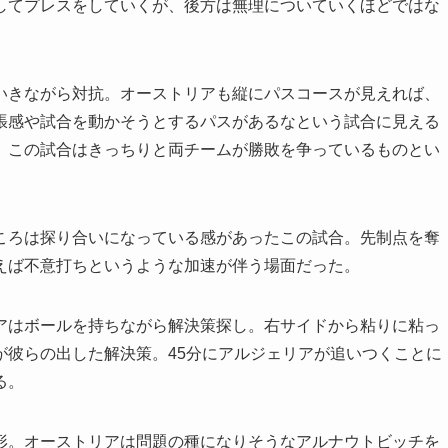
してプレスをしていくが、後方は無理についていくほどではな
きながら対抗。オーストリアも縦にパスコースが見えれば、
張感や試合を動かそうとするパスがあるなという試合に見える
、この試合はきっちりと両チームが勝敗を争っているものとい
ろは探り合いになっている感があったこの試合。先制点を奪
えば不意打ちというような加速が伴う場面だった。
はボールを持ちながら解決策探し。右サイドから粘りに粘っ
が彼らの出した解決策。45分にアルジェリアが追いつくことに
る。
。オーストリアは問題の種になりそうなアルナウトビッチを