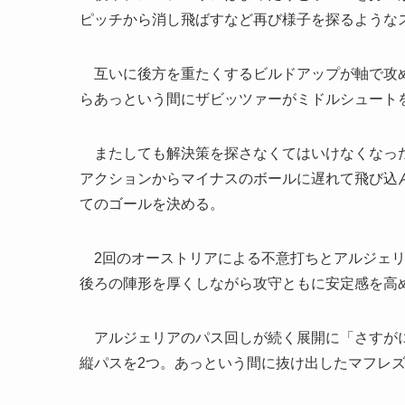
ピッチから消し飛ばすなど再び様子を探るような
互いに後方を重たくするビルドアップが軸で攻め
らあっという間にザビッツァーがミドルシュート
またしても解決策を探さなくてはいけなくなった
アクションからマイナスのボールに遅れて飛び込
てのゴールを決める。
2回のオーストリアによる不意打ちとアルジェリ
後ろの陣形を厚くしながら攻守ともに安定感を高
アルジェリアのパス回しが続く展開に「さすがに
縦パスを2つ。あっという間に抜け出したマフレ