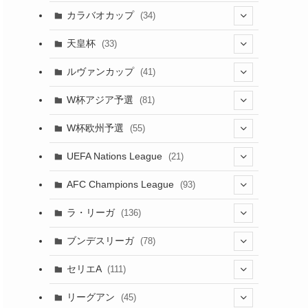
(17)
(1)
(115)
(103)
(91)
(4)
(18)
カラバオカップ
(34)
(20)
(2)
(48)
(64)
(2)
(51)
(7)
(12)
天皇杯
(33)
(1)
(7)
(1)
(24)
(1)
(10)
(11)
(5)
ルヴァンカップ
(41)
(12)
(8)
(10)
(12)
(6)
(4)
(12)
W杯アジア予選
(81)
(32)
(4)
(3)
(5)
(11)
(8)
W杯欧州予選
(55)
(32)
(5)
(50)
(4)
(3)
(11)
(10)
UEFA Nations League
(21)
(27)
(49)
(24)
(2)
(8)
(4)
(45)
(4)
AFC Champions League
(93)
(6)
(5)
(32)
(2)
(4)
(30)
(17)
(2)
ラ・リーガ
(136)
(4)
(10)
(2)
(10)
(52)
(23)
ブンデスリーガ
(78)
(7)
(17)
(5)
(23)
(12)
(16)
セリエA
(111)
(12)
(76)
(38)
(9)
リーグアン
(45)