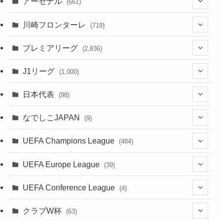
アーセナル
(661)
(123)
川崎フロンターレ
(719)
(61)
(114)
(1)
プレミアリーグ
(2,836)
(55)
(62)
(100)
(1)
(43)
(20)
J1リーグ
(1,000)
(49)
(56)
(85)
(20)
(108)
(20)
(518)
(2)
日本代表
(98)
(44)
(47)
(76)
(51)
(20)
(113)
(37)
(523)
(1)
(85)
(7)
なでしこJAPAN
(9)
(38)
(39)
(63)
(54)
(51)
(104)
(38)
(38)
(524)
(179)
(20)
(1)
(15)
(4)
UEFA Champions League
(484)
(34)
(38)
(32)
(52)
(53)
(89)
(35)
(39)
(520)
(38)
(191)
(42)
(20)
(19)
(5)
(116)
UEFA Europe League
(39)
(28)
(29)
(47)
(45)
(45)
(93)
(33)
(38)
(381)
(521)
(38)
(161)
(39)
(38)
(45)
(10)
(66)
(2)
UEFA Conference League
(4)
(9)
(40)
(1)
(47)
(38)
(71)
(4)
(39)
(38)
(381)
(115)
(38)
(167)
(34)
(39)
(99)
(31)
(137)
(1)
(1)
クラブW杯
(63)
(9)
(7)
(3)
(35)
(41)
(73)
(8)
(20)
(44)
(38)
(380)
(48)
(38)
(71)
(35)
(35)
(115)