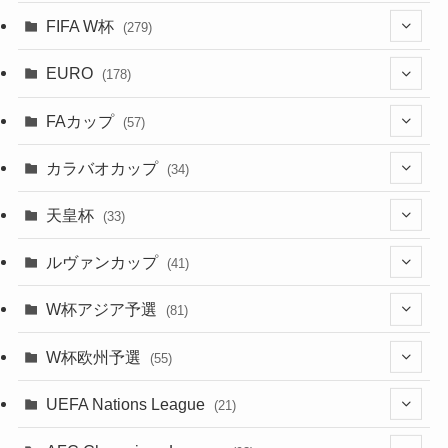
(13)
(75)
(9)
(2)
(63)
FIFA W杯
(279)
(35)
(31)
(20)
(12)
(20)
(45)
(28)
(382)
(46)
(38)
(64)
(37)
(36)
(92)
(3)
(53)
(25)
(1)
(159)
EURO
(15)
(7)
(34)
(178)
(8)
(20)
(38)
(380)
(35)
(68)
(34)
(34)
(96)
(17)
(1)
(1)
(5)
(28)
(87)
FAカップ
(6)
(8)
(20)
(6)
(57)
(15)
(35)
(30)
(17)
(1)
(115)
(103)
(12)
(91)
(4)
(20)
(18)
カラバオカップ
(14)
(33)
(34)
(2)
(48)
(64)
(2)
(51)
(7)
(12)
天皇杯
(33)
(1)
(7)
(1)
(24)
(1)
(10)
(11)
(5)
ルヴァンカップ
(41)
(12)
(8)
(10)
(12)
(6)
(4)
(12)
W杯アジア予選
(81)
(32)
(4)
(3)
(5)
(11)
(8)
(32)
W杯欧州予選
(55)
(5)
(50)
(4)
(3)
(11)
(27)
(49)
(10)
UEFA Nations League
(21)
(24)
(2)
(8)
(4)
(6)
(5)
(32)
(45)