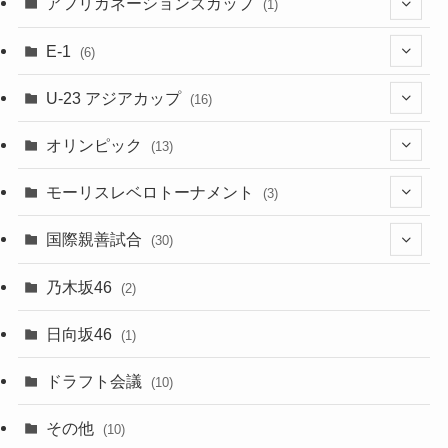
(5)
アフリカネーションズカップ
(1)
(2)
(16)
(2)
(1)
(1)
E-1
(6)
(28)
(4)
U-23 アジアカップ
(16)
(7)
(2)
(6)
オリンピック
(13)
(11)
(2)
(8)
モーリスレベロトーナメント
(3)
(8)
(5)
(3)
国際親善試合
(30)
(5)
乃木坂46
(2)
(6)
日向坂46
(1)
(1)
ドラフト会議
(10)
(8)
その他
(10)