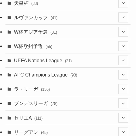
(7)
(12)
天皇杯
(33)
(1)
(7)
(1)
(24)
(1)
(10)
(11)
(5)
ルヴァンカップ
(41)
(12)
(8)
(10)
(12)
(6)
(4)
(12)
W杯アジア予選
(81)
(32)
(4)
(3)
(5)
(11)
(8)
(32)
W杯欧州予選
(55)
(5)
(50)
(4)
(3)
(11)
(27)
(49)
(10)
UEFA Nations League
(21)
(24)
(2)
(8)
(4)
(6)
(5)
(32)
(45)
(4)
AFC Champions League
(93)
(2)
(4)
(4)
(10)
(30)
(17)
(2)
ラ・リーガ
(136)
(2)
(7)
(17)
(10)
(52)
(23)
ブンデスリーガ
(78)
(5)
(23)
(12)
(16)
セリエA
(111)
(12)
(76)
(38)
(9)
リーグアン
(45)