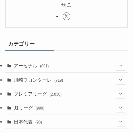
せこ
カテゴリー
アーセナル
(661)
(123)
川崎フロンターレ
(719)
(61)
(114)
(1)
プレミアリーグ
(2,836)
(55)
(62)
(100)
(1)
(43)
(20)
J1リーグ
(999)
(49)
(56)
(85)
(20)
(108)
(20)
(518)
(1)
日本代表
(98)
(44)
(47)
(76)
(51)
(20)
(113)
(37)
(523)