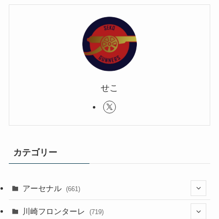
せこ
カテゴリー
アーセナル
(661)
(123)
川崎フロンターレ
(719)