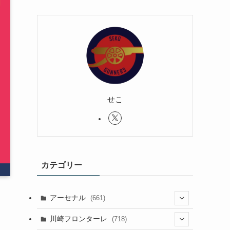
せこ
カテゴリー
アーセナル
(661)
(123)
川崎フロンターレ
(718)