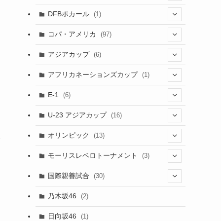
(1)
(3)
DFBポカール
(1)
(1)
(1)
コパ・アメリカ
(97)
(1)
(48)
アジアカップ
(6)
(48)
(32)
(5)
アフリカネーションズカップ
(1)
(2)
(16)
(2)
(1)
(1)
E-1
(6)
(28)
(4)
U-23 アジアカップ
(16)
(7)
(2)
(6)
オリンピック
(13)
今
(11)
(2)
(8)
モーリスレベロトーナメント
(3)
(8)
(5)
(3)
国際親善試合
(30)
た
(5)
乃木坂46
(2)
(6)
日向坂46
(1)