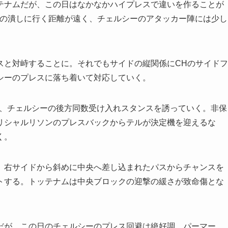
ナムだが、この日はなかなかハイプレスで違いを作ることが
Bの潰しに行く距離が遠く、チェルシーのアタッカー陣には少し
と対峙することに。それでもサイドの縦関係にCHのサイドフ
シーのプレスに落ち着いて対応していく。
、チェルシーの後方同数受け入れスタンスを誘っていく。非保
リシャルリソンのプレスバックからテルが決定機を迎えるな
く。
右サイドから斜めに中央へ差し込まれたパスからチャンスを
トする。トッテナムは中央ブロックの迎撃の緩さが致命傷とな
が、この日のチェルシーのプレス回避は絶好調。パーマー、