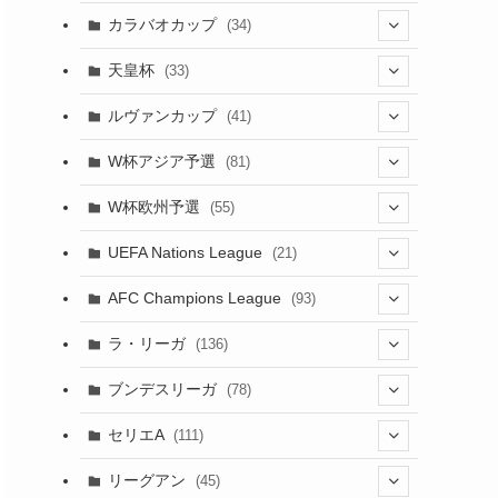
(17)
(1)
(115)
(103)
(91)
(4)
(18)
カラバオカップ
(34)
(20)
(2)
(48)
(64)
(2)
(51)
(7)
(12)
天皇杯
(33)
(1)
(7)
(1)
(24)
(1)
(10)
(11)
(5)
ルヴァンカップ
(41)
(12)
(8)
(10)
(12)
(6)
(4)
(12)
W杯アジア予選
(81)
(32)
(4)
(3)
(5)
(11)
(8)
W杯欧州予選
(55)
(32)
(5)
(50)
(4)
(3)
(11)
(10)
UEFA Nations League
(21)
(27)
(49)
(24)
(2)
(8)
(4)
(45)
(4)
AFC Champions League
(93)
(6)
(5)
(32)
(2)
(4)
(30)
(17)
(2)
ラ・リーガ
(136)
(4)
(10)
(2)
(10)
(52)
(23)
ブンデスリーガ
(78)
(7)
(17)
(5)
(23)
(12)
(16)
セリエA
(111)
(12)
(76)
(38)
(9)
リーグアン
(45)