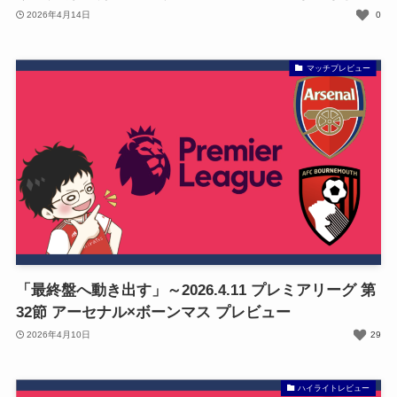
2026年4月14日
0
マッチプレビュー
「最終盤へ動き出す」～2026.4.11 プレミアリーグ 第
32節 アーセナル×ボーンマス プレビュー
2026年4月10日
29
ハイライトレビュー