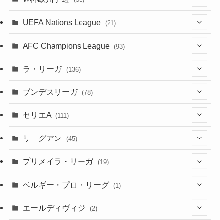
(5)
(50)
(4)
(3)
(11)
(27)
(49)
(10)
UEFA Nations League
(21)
(24)
(2)
(8)
(4)
(6)
(5)
(32)
(45)
(4)
AFC Champions League
(93)
(2)
(4)
(4)
(10)
(30)
(17)
(2)
ラ・リーガ
(136)
(2)
(7)
(17)
(10)
(52)
(23)
ブンデスリーガ
(78)
(5)
(23)
(12)
(16)
セリエA
(111)
(12)
(76)
(38)
(9)
リーグアン
(45)
(6)
(20)
(16)
(6)
(5)
プリメイラ・リーガ
(19)
(1)
(8)
(46)
(15)
(6)
ベルギー・プロ・リーグ
(1)
(3)
(48)
(19)
(1)
(1)
エールディヴィジ
(2)
(2)