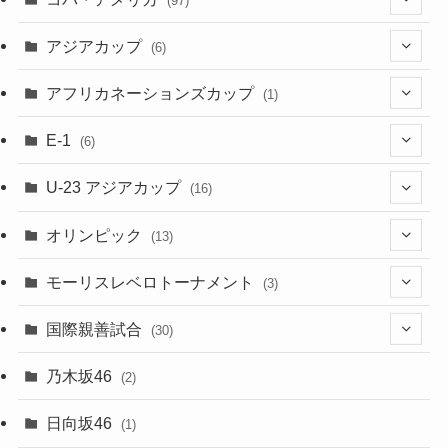
(97)
(1)
(48)
アジアカップ
(6)
(48)
(32)
(5)
アフリカネーションズカップ
(1)
(2)
(16)
(2)
(1)
(1)
E-1
(6)
(28)
(4)
U-23 アジアカップ
(16)
(7)
(2)
(6)
オリンピック
(13)
(11)
(2)
(8)
モーリスレベロトーナメント
(3)
(8)
(5)
(3)
国際親善試合
(30)
(5)
乃木坂46
(2)
(6)
日向坂46
(1)