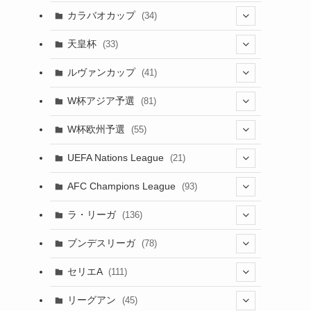
(17)
(1)
(115)
(103)
(91)
(4)
(18)
カラバオカップ
(34)
(12)
(20)
(14)
(33)
(2)
(48)
(64)
(2)
(51)
(7)
(12)
天皇杯
(33)
(1)
(7)
(1)
(24)
(1)
(10)
(11)
(5)
ルヴァンカップ
(41)
(12)
(8)
(10)
(12)
(6)
(4)
(12)
W杯アジア予選
(81)
(32)
(4)
(3)
(5)
(11)
(8)
W杯欧州予選
(55)
(32)
(5)
(50)
(4)
(3)
(11)
(10)
UEFA Nations League
(21)
(27)
(49)
(24)
(2)
(8)
(4)
(45)
(4)
AFC Champions League
(93)
(6)
(5)
(32)
(2)
(4)
(30)
(17)
(2)
ラ・リーガ
(136)
(4)
(10)
(2)
(10)
(52)
(23)
ブンデスリーガ
(78)
(7)
(17)
(5)
(23)
(12)
(16)
セリエA
(111)
(12)
(76)
(38)
(9)
リーグアン
(45)