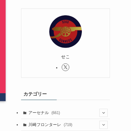
せこ
カテゴリー
アーセナル
(661)
(123)
川崎フロンターレ
(719)