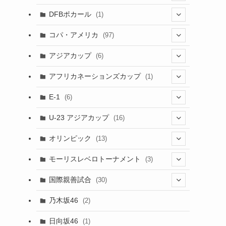
(1)
(3)
DFBポカール
(1)
(1)
(1)
コパ・アメリカ
(97)
(1)
(48)
アジアカップ
(6)
(48)
(32)
(5)
アフリカネーションズカップ
(1)
(2)
(16)
(2)
(1)
(1)
E-1
(6)
(28)
(4)
U-23 アジアカップ
(16)
(7)
(2)
(6)
オリンピック
(13)
(11)
(2)
(8)
モーリスレベロトーナメント
(3)
(8)
(5)
(3)
国際親善試合
(30)
(5)
乃木坂46
(2)
(6)
日向坂46
(1)