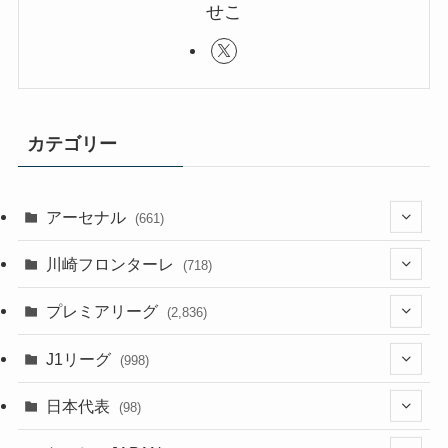
せこ
カテゴリー
アーセナル
(661)
(123)
川崎フロンターレ
(718)
(61)
(114)
(43)
プレミアリーグ
(2,836)
(55)
(62)
(100)
(20)
(108)
(20)
J1リーグ
(998)
(49)
(56)
(85)
(51)
(20)
(113)
(20)
(518)
(85)
日本代表
(98)
(44)
(47)
(76)
(54)
(51)
(104)
(37)
(523)
(179)
(20)