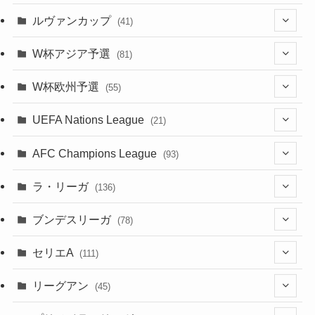
(7)
(1)
(24)
(1)
(10)
(11)
(5)
ルヴァンカップ
(41)
(12)
(8)
(10)
(12)
(6)
(4)
(12)
W杯アジア予選
(81)
(32)
(4)
(3)
(5)
(11)
(8)
(32)
W杯欧州予選
(55)
(5)
(50)
(4)
(3)
(11)
(27)
(49)
(10)
UEFA Nations League
(21)
(24)
(2)
(8)
(4)
(6)
(5)
(32)
(45)
(4)
AFC Champions League
(93)
(2)
(4)
(4)
(10)
(30)
(17)
(2)
ラ・リーガ
(136)
(2)
(7)
(17)
(10)
(52)
(23)
ブンデスリーガ
(78)
(5)
(23)
(12)
(16)
セリエA
(111)
(12)
(76)
(38)
(9)
リーグアン
(45)
(6)
(20)
(16)
(6)